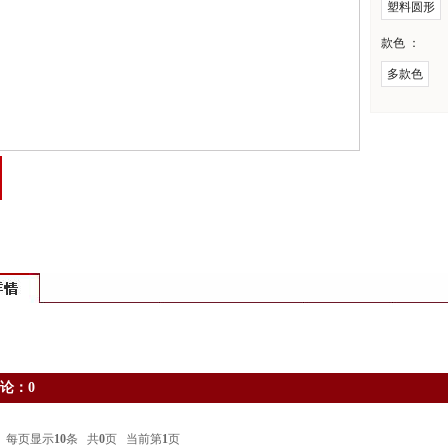
塑料圆形
款色 ：
多款色
论：0