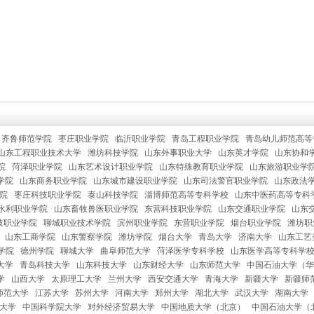
齐鲁师范学院
枣庄职业学院
临沂职业学院
青岛工程职业学院
青岛幼儿师范高等
山东工程职业技术大学
潍坊科技学院
山东外事职业大学
山东英才学院
山东协和
院
菏泽职业学院
山东艺术设计职业学院
山东特殊教育职业学院
山东旅游职业学
学院
山东商务职业学院
山东城市建设职业学院
山东司法警官职业学院
山东政法
院
枣庄科技职业学院
泰山科技学院
淄博师范高等专科学校
山东中医药高等专科
水利职业学院
山东畜牧兽医职业学院
东营科技职业学院
山东交通职业学院
山东
技职业学院
聊城职业技术学院
滨州职业学院
东营职业学院
烟台职业学院
潍坊职
山东工商学院
山东警察学院
潍坊学院
烟台大学
青岛大学
济南大学
山东工艺
学院
德州学院
聊城大学
曲阜师范大学
菏泽医学专科学校
山东医学高等专科学
大学
青岛科技大学
山东科技大学
山东财经大学
山东师范大学
中国石油大学（华
学
山西大学
太原理工大学
兰州大学
西安交通大学
青海大学
新疆大学
新疆师
师范大学
江苏大学
苏州大学
河南大学
郑州大学
湖北大学
武汉大学
湖南大学
大学
中国科学院大学
对外经济贸易大学
中国地质大学（北京）
中国石油大学（