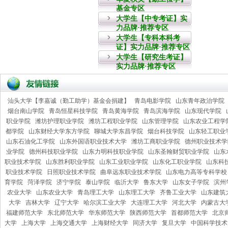
基金专区
大学生【中专考证】实
力品牌·推荐专区
大学生【专科本科考
证】实力品牌·推荐专区
大学生【研究生考证】
实力品牌·推荐专区
汕头大学【李嘉诚（勤工助学）基金会捐建】
青岛电影学院
山东青年政治学院
烟台南山学院
青岛恒星科技学院
青岛黄海学院
青岛滨海学院
山东现代学院
职业学院
潍坊护理职业学院
潍坊工程职业学院
山东管理学院
山东农业工程学
都学院
山东财经大学东方学院
聊城大学东昌学院
烟台科技学院
山东轻工职业
山东石油化工学院
山东外国语职业技术大学
潍坊工商职业学院
德州职业技术学
业学院
德州科技职业学院
山东力明科技职业学院
山东圣翰财贸职业学院
山东
职业技术学院
山东胜利职业学院
山东工业职业学院
山东化工职业学院
山东科
职业技术学院
日照职业技术学院
曲阜远东职业技术学院
山东电力高等专科学校
育学院
菏泽学院
济宁学院
泰山学院
临沂大学
鲁东大学
山东女子学院
滨州
农业大学
山东农业大学
青岛理工大学
山东理工大学
齐鲁工业大学
山东建筑
大学
吉林大学
辽宁大学
哈尔滨工业大学
大连理工大学
河北大学
内蒙古大
福建师范大学
东北师范大学
华东师范大学
陕西师范大学
首都师范大学
北京
大学
上海大学
上海交通大学
上海财经大学
同济大学
复旦大学
中国科学技术