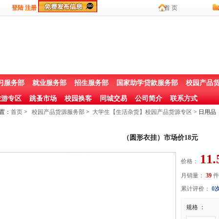
登陆
注册
首 页
习服务部
就业服务部
招生服务部
国家助学贷款服务部
校园产品
游专区
跳蚤市场
校园换客
同城交易
公司简介
联系方式
置：
首页
>
校园产品货源服务部
>
大学生【生活杂货】校园产品货源专区
> 日用品
（圆形衣挂）市场价18元
11.
价格：
月销量：
39
件
累计评价：
0
规格 ：