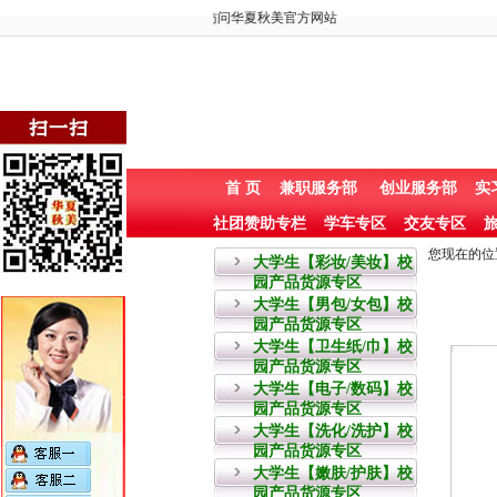
欢迎访问华夏秋美官方网站
首 页
兼职服务部
创业服务部
实
社团赞助专栏
学车专区
交友专区
旅
您现在的位
大学生【彩妆/美妆】校
园产品货源专区
大学生【男包/女包】校
园产品货源专区
大学生【卫生纸/巾】校
园产品货源专区
大学生【电子/数码】校
园产品货源专区
大学生【洗化/洗护】校
园产品货源专区
大学生【嫩肤/护肤】校
园产品货源专区