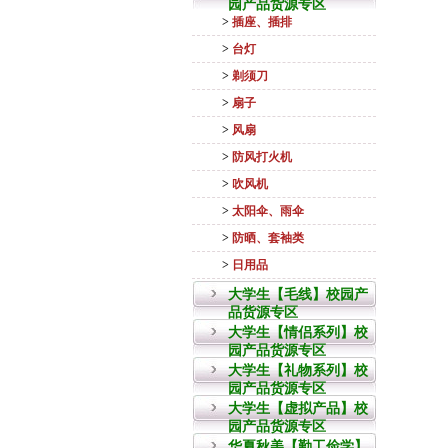
园产品货源专区
>
插座、插排
>
台灯
>
剃须刀
>
扇子
>
风扇
>
防风打火机
>
吹风机
>
太阳伞、雨伞
>
防晒、套袖类
>
日用品
大学生【毛线】校园产
品货源专区
大学生【情侣系列】校
园产品货源专区
大学生【礼物系列】校
园产品货源专区
大学生【虚拟产品】校
园产品货源专区
华夏秋美【勤工俭学】