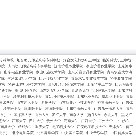
专科学校
烟台幼儿师范高等专科学校
烟台文化旅游职业学院
临沂科技职业学院
学院
济南幼儿师范高等专科学校
济南护理职业学院
泰山护理职业学院
山东海事
院
山东铝业职业学院
泰山职业技术学院
山东药品食品职业学院
青岛农业大学海
学院
菏泽家政职业学院
山东传媒职业学院
青岛求实职业技术学院
济南职业学院
学校
济南工程职业技术学院
山东电子职业技术学院
山东华宇工学院
山东服装职
交通学院
淄博职业学院
山东外贸职业学院
青岛酒店管理职业技术学院
山东信息
业学院
济宁职业技术学院
莱芜职业技术学院
山东职业学院
威海职业学院
青岛
美术学院
山东艺术学院
枣庄学院
山东商业职业技术学院
齐鲁医药学院
山东体
校
济宁医学院
滨州医学院
潍坊医学院
山东中医药大学
山东第一医科大学
青岛
东）
中国海洋大学
山东大学
浙江大学
南京大学
厦门大学
东北大学
黑龙江
范大学
西藏大学
四川大学
贵州大学
云南大学
广西大学
广州大学
中山大学
南昌大学
成都大学
重庆大学
电子科技大学
西安电子科技大学
天津大学
南开
北京）
北京电影学院
北京舞蹈学院
中央美术学院
中央音乐学院
中国传媒大学