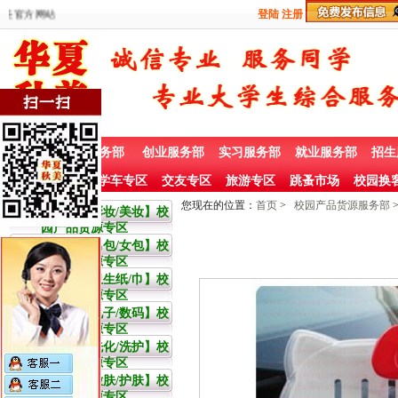
美官方网站
登陆
注册
首 页
兼职服务部
创业服务部
实习服务部
就业服务部
招生
社团赞助专栏
学车专区
交友专区
旅游专区
跳蚤市场
校园换
您现在的位置：
首页
>
校园产品货源服务部
大学生【彩妆/美妆】校
园产品货源专区
大学生【男包/女包】校
园产品货源专区
大学生【卫生纸/巾】校
园产品货源专区
大学生【电子/数码】校
园产品货源专区
大学生【洗化/洗护】校
园产品货源专区
大学生【嫩肤/护肤】校
园产品货源专区