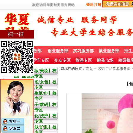
欢迎访问华夏秋美官方网站
登陆
注册
首 页
兼职服务部
创业服务部
实习服务部
就业服务部
招生
社团赞助专栏
学车专区
交友专区
旅游专区
跳蚤市场
校园换
您现在的位置：
首页
>
校园产品货源服务部
大学生【彩妆/美妆】校
园产品货源专区
大学生【男包/女包】校
【包
园产品货源专区
大学生【卫生纸/巾】校
园产品货源专区
大学生【电子/数码】校
园产品货源专区
大学生【洗化/洗护】校
园产品货源专区
大学生【嫩肤/护肤】校
园产品货源专区