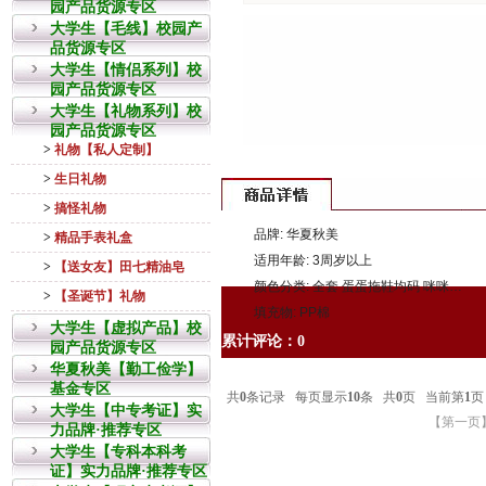
园产品货源专区
大学生【毛线】校园产
品货源专区
大学生【情侣系列】校
园产品货源专区
大学生【礼物系列】校
园产品货源专区
>
礼物【私人定制】
>
生日礼物
>
搞怪礼物
品牌: 华夏秋美
>
精品手表礼盒
适用年龄: 3周岁以上
>
【送女友】田七精油皂
颜色分类: 全套 蛋蛋拖鞋均码 咪咪拖鞋均码 拖鞋一套均码 抱枕一套 蛋蛋抱枕 咪咪抱枕
>
【圣诞节】礼物
填充物: PP棉
大学生【虚拟产品】校
累计评论：0
园产品货源专区
华夏秋美【勤工俭学】
基金专区
大学生【中专考证】实
力品牌·推荐专区
大学生【专科本科考
证】实力品牌·推荐专区