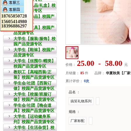
教职工【礼品/礼盒】校
园产品货源专区
18765850728
大学生【饰品】校园产
15605414980
品货源专区
18396886297
大学生【文具】校园产
品货源专区
大学生【服装/服饰】校
园产品货源专区
大学生【鞋袜】校园产
品货源专区
大学生【丝围巾/帽类】
25.00 - 58.00
价格：
元
校园产品货源专区
教职工【高端西装/正
月销量：
85
件
品牌：
华夏秋美【厂家
装】校园产品货源专区
累计评价：
0次
学生会/社团【西装订
做】校园产品货源专区
品名 ：
大学生【校服/班服订
做】校园产品货源专区
搞笑礼物系列
学生会/社团【晚会道
具】校园产品货源专区
规格 ：
大学生【运动健身系
厂家标配
列】校园产品货源专区
大学生【生活杂货】校