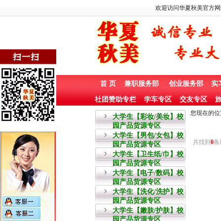
欢迎访问华夏秋美官方网
首 页
兼职服务部
创业服务部
实
社团赞助专栏
学车专区
交友专区
旅
您现在的位
大学生【彩妆/美妆】校
园产品货源专区
大学生【男包/女包】校
共找到
0
条
园产品货源专区
大学生【卫生纸/巾】校
园产品货源专区
大学生【电子/数码】校
园产品货源专区
大学生【洗化/洗护】校
园产品货源专区
大学生【嫩肤/护肤】校
园产品货源专区