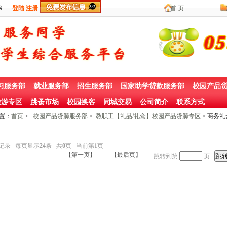
站
登陆
注册
首 页
习服务部
就业服务部
招生服务部
国家助学贷款服务部
校园产品
游专区
跳蚤市场
校园换客
同城交易
公司简介
联系方式
置：
首页
>
校园产品货源服务部
>
教职工【礼品/礼盒】校园产品货源专区
> 商务
记录 每页显示
24
条 共
0
页 当前第
1
页
【第一页】
【最后页】
跳转到第
页