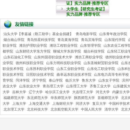
证】实力品牌·推荐专区
大学生【研究生考证】
实力品牌·推荐专区
汕头大学【李嘉诚（勤工助学）基金会捐建】
青岛电影学院
山东青年政治学院
烟台南山学院
青岛恒星科技学院
青岛黄海学院
青岛滨海学院
山东现代学院
职业学院
潍坊护理职业学院
潍坊工程职业学院
山东管理学院
山东农业工程学
都学院
山东财经大学东方学院
聊城大学东昌学院
烟台科技学院
山东轻工职业
山东石油化工学院
山东外国语职业技术大学
潍坊工商职业学院
德州职业技术学
业学院
德州科技职业学院
山东力明科技职业学院
山东圣翰财贸职业学院
山东
职业技术学院
山东胜利职业学院
山东工业职业学院
山东化工职业学院
山东科
职业技术学院
日照职业技术学院
曲阜远东职业技术学院
山东电力高等专科学校
育学院
菏泽学院
济宁学院
泰山学院
临沂大学
鲁东大学
山东女子学院
滨州
农业大学
山东农业大学
青岛理工大学
山东理工大学
齐鲁工业大学
山东建筑
大学
吉林大学
辽宁大学
哈尔滨工业大学
大连理工大学
河北大学
内蒙古大学
福建师范大学
东北师范大学
华东师范大学
陕西师范大学
首都师范大学
北京
大学
上海大学
上海交通大学
上海财经大学
同济大学
复旦大学
中国科学技术
北京理工大学
北京科技大学
北京航空航天大学
中国人民大学
清华大学
北京