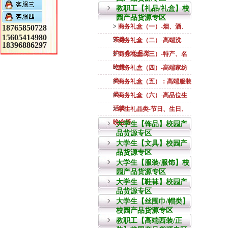
教职工【礼品/礼盒】校
园产品货源专区
>
商务礼盒（一）-烟、酒、
18765850728
15605414980
茶类
>
商务礼盒（二）-高端洗
18396886297
护、化妆品类
>
商务礼盒（三）-特产、名
吃类
>
商务礼盒（四）-高端家纺
类
>
商务礼盒（五）：高端服装
类
>
商务礼盒（六）-高品位生
活类
>
学生礼品类-节日、生日、
晚会等
大学生【饰品】校园产
品货源专区
大学生【文具】校园产
品货源专区
大学生【服装/服饰】校
园产品货源专区
大学生【鞋袜】校园产
品货源专区
大学生【丝围巾/帽类】
校园产品货源专区
教职工【高端西装/正