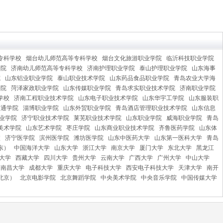
专科学校
烟台幼儿师范高等专科学校
烟台文化旅游职业学院
临沂科技职业学院
学院
济南幼儿师范高等专科学校
济南护理职业学院
泰山护理职业学院
山东海事
院
山东铝业职业学院
泰山职业技术学院
山东药品食品职业学院
青岛农业大学海
学院
菏泽家政职业学院
山东传媒职业学院
青岛求实职业技术学院
济南职业学院
学校
济南工程职业技术学院
山东电子职业技术学院
山东华宇工学院
山东服装职
交通学院
淄博职业学院
山东外贸职业学院
青岛酒店管理职业技术学院
山东信息
业学院
济宁职业技术学院
莱芜职业技术学院
山东职业学院
威海职业学院
青岛
美术学院
山东艺术学院
枣庄学院
山东商业职业技术学院
齐鲁医药学院
山东体
校
济宁医学院
滨州医学院
潍坊医学院
山东中医药大学
山东第一医科大学
青岛
东）
中国海洋大学
山东大学
浙江大学
南京大学
厦门大学
东北大学
黑龙江
大学
西藏大学
四川大学
贵州大学
云南大学
广西大学
广州大学
中山大学
南昌大学
成都大学
重庆大学
电子科技大学
西安电子科技大学
天津大学
南开
北京）
北京电影学院
北京舞蹈学院
中央美术学院
中央音乐学院
中国传媒大学