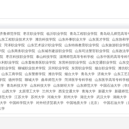
齐鲁师范学院
枣庄职业学院
临沂职业学院
青岛工程职业学院
青岛幼儿师范高等
山东工程职业技术大学
潍坊科技学院
山东外事职业大学
山东英才学院
山东协和
院
菏泽职业学院
山东艺术设计职业学院
山东特殊教育职业学院
山东旅游职业学
学院
山东商务职业学院
山东城市建设职业学院
山东司法警官职业学院
山东政法
院
枣庄科技职业学院
泰山科技学院
淄博师范高等专科学校
山东中医药高等专科
水利职业学院
山东畜牧兽医职业学院
东营科技职业学院
山东交通职业学院
山东
技职业学院
聊城职业技术学院
滨州职业学院
东营职业学院
烟台职业学院
潍坊职
山东工商学院
山东警察学院
潍坊学院
烟台大学
青岛大学
济南大学
山东工艺
学院
德州学院
聊城大学
曲阜师范大学
菏泽医学专科学校
山东医学高等专科学
大学
青岛科技大学
山东科技大学
山东财经大学
山东师范大学
中国石油大学（华
山西大学
太原理工大学
兰州大学
西安交通大学
青海大学
新疆大学
新疆师范
师范大学
江苏大学
苏州大学
河南大学
郑州大学
湖北大学
武汉大学
湖南大学
大学
中国科学院大学
对外经济贸易大学
中国地质大学（北京）
中国石油大学（
大学