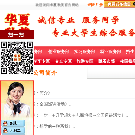
欢迎访问华夏秋美官方网站
登陆
注册
首 页
兼职服务部
创业服务部
实习服务部
就业服务部
招生
社团赞助专栏
学车专区
交友专区
旅游专区
跳蚤市场
校园换
公司简介
《华夏秋美：简介》..
《华夏秋美：全国巡讲活动》..
《华夏秋美：一对一➕升学规划➕志愿填报➞全国巡讲活动》..
《华夏秋美：想学的➞联系我》..