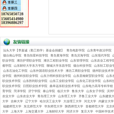
18765850728
15605414980
18396886297
汕头大学【李嘉诚（勤工助学）基金会捐建】
青岛电影学院
山东青年政治学院
烟台南山学院
青岛恒星科技学院
青岛黄海学院
青岛滨海学院
山东现代学院
职业学院
潍坊护理职业学院
潍坊工程职业学院
山东管理学院
山东农业工程学
都学院
山东财经大学东方学院
聊城大学东昌学院
烟台科技学院
山东轻工职业
山东石油化工学院
山东外国语职业技术大学
潍坊工商职业学院
德州职业技术学
业学院
德州科技职业学院
山东力明科技职业学院
山东圣翰财贸职业学院
山东
职业技术学院
山东胜利职业学院
山东工业职业学院
山东化工职业学院
山东科
职业技术学院
日照职业技术学院
曲阜远东职业技术学院
山东电力高等专科学校
育学院
菏泽学院
济宁学院
泰山学院
临沂大学
鲁东大学
山东女子学院
滨州
农业大学
山东农业大学
青岛理工大学
山东理工大学
齐鲁工业大学
山东建筑
大学
吉林大学
辽宁大学
哈尔滨工业大学
大连理工大学
河北大学
内蒙古大学
福建师范大学
东北师范大学
华东师范大学
陕西师范大学
首都师范大学
北京
大学
上海大学
上海交通大学
上海财经大学
同济大学
复旦大学
中国科学技术