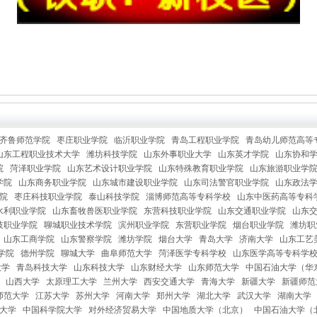
齐鲁师范学院
枣庄职业学院
临沂职业学院
青岛工程职业学院
青岛幼儿师范高等
山东工程职业技术大学
潍坊科技学院
山东外事职业大学
山东英才学院
山东协和
院
菏泽职业学院
山东艺术设计职业学院
山东特殊教育职业学院
山东旅游职业学
学院
山东商务职业学院
山东城市建设职业学院
山东司法警官职业学院
山东政法
院
枣庄科技职业学院
泰山科技学院
淄博师范高等专科学校
山东中医药高等专科
水利职业学院
山东畜牧兽医职业学院
东营科技职业学院
山东交通职业学院
山东
技职业学院
聊城职业技术学院
滨州职业学院
东营职业学院
烟台职业学院
潍坊职
山东工商学院
山东警察学院
潍坊学院
烟台大学
青岛大学
济南大学
山东工艺
学院
德州学院
聊城大学
曲阜师范大学
菏泽医学专科学校
山东医学高等专科学
大学
青岛科技大学
山东科技大学
山东财经大学
山东师范大学
中国石油大学（华
山西大学
太原理工大学
兰州大学
西安交通大学
青海大学
新疆大学
新疆师范
师范大学
江苏大学
苏州大学
河南大学
郑州大学
湖北大学
武汉大学
湖南大学
大学
中国科学院大学
对外经济贸易大学
中国地质大学（北京）
中国石油大学（