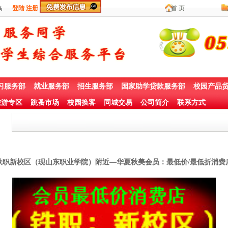
站
登陆
注册
首 页
习服务部
就业服务部
招生服务部
国家助学贷款服务部
校园产品
游专区
跳蚤市场
校园换客
同城交易
公司简介
联系方式
铁职新校区（现山东职业学院）附近—华夏秋美会员：最低价/最低折消费