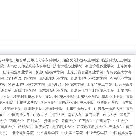
专科学校
烟台幼儿师范高等专科学校
烟台文化旅游职业学院
临沂科技职业学院
学院
济南幼儿师范高等专科学校
济南护理职业学院
泰山护理职业学院
山东海事
院
山东铝业职业学院
泰山职业技术学院
山东药品食品职业学院
青岛农业大学海
学院
菏泽家政职业学院
山东传媒职业学院
青岛求实职业技术学院
济南职业学院
学校
济南工程职业技术学院
山东电子职业技术学院
山东华宇工学院
山东服装职
交通学院
淄博职业学院
山东外贸职业学院
青岛酒店管理职业技术学院
山东信息
业学院
济宁职业技术学院
莱芜职业技术学院
山东职业学院
威海职业学院
青岛
美术学院
山东艺术学院
枣庄学院
山东商业职业技术学院
齐鲁医药学院
山东体
校
济宁医学院
滨州医学院
潍坊医学院
山东中医药大学
山东第一医科大学
青岛
东）
中国海洋大学
山东大学
浙江大学
南京大学
厦门大学
东北大学
黑龙江
大学
西藏大学
四川大学
贵州大学
云南大学
广西大学
广州大学
中山大学
南昌大学
成都大学
重庆大学
电子科技大学
西安电子科技大学
天津大学
南开
北京）
北京电影学院
北京舞蹈学院
中央美术学院
中央音乐学院
中国传媒大学