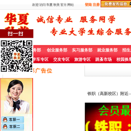
欢迎访问华夏秋美官方网站
登陆
注册
首 页
兼职服务部
创业服务部
实习服务部
就业服务部
招生
社团赞助专栏
学车专区
交友专区
旅游专区
跳蚤市场
校园换
底部广告位
铁职（高新校区）附近