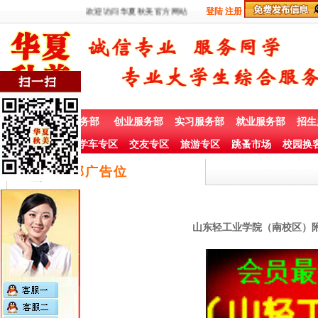
欢迎访问华夏秋美官方网站
登陆
注册
首 页
兼职服务部
创业服务部
实习服务部
就业服务部
招生
社团赞助专栏
学车专区
交友专区
旅游专区
跳蚤市场
校园换
底部广告位
山东轻工业学院（南校区）附