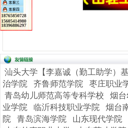
18765850728
15605414980
18396886297
汕头大学【李嘉诚（勤工助学）
治学院
齐鲁师范学院
枣庄职业
青岛幼儿师范高等专科学校
烟台
业学院
临沂科技职业学院
烟台
院
青岛滨海学院
山东现代学院