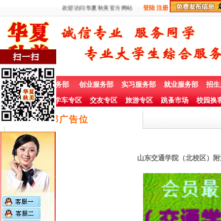
欢迎访问华夏秋美官方网站
登陆
注册
首 页
兼职服务部
创业服务部
实习服务部
就业服务部
招生
社团赞助专栏
学车专区
交友专区
旅游专区
跳蚤市场
校园换
底部广告位
山东交通学院（北校区）附近