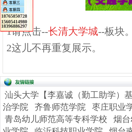
18765850728
15605414980
18396886297
1请点击--
长清大学城
--板块
2这儿不再重复展示。
汕头大学【李嘉诚（勤工助学）
治学院
齐鲁师范学院
枣庄职业
青岛幼儿师范高等专科学校
烟台
业学院
临沂科技职业学院
烟台