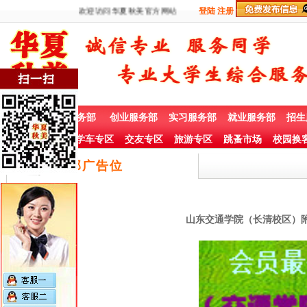
欢迎访问华夏秋美官方网站
登陆
注册
首 页
兼职服务部
创业服务部
实习服务部
就业服务部
招生
社团赞助专栏
学车专区
交友专区
旅游专区
跳蚤市场
校园换
底部广告位
山东交通学院（长清校区）附