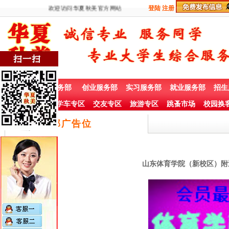
欢迎访问华夏秋美官方网站
登陆
注册
首 页
兼职服务部
创业服务部
实习服务部
就业服务部
招生
社团赞助专栏
学车专区
交友专区
旅游专区
跳蚤市场
校园换
底部广告位
山东体育学院（新校区）附近