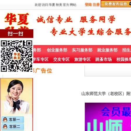
欢迎访问华夏秋美官方网站
登陆
注册
首 页
兼职服务部
创业服务部
实习服务部
就业服务部
招生
社团赞助专栏
学车专区
交友专区
旅游专区
跳蚤市场
校园换
底部广告位
山东师范大学（老校区）附近