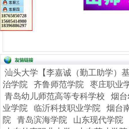
18765850728
15605414980
18396886297
汕头大学【李嘉诚（勤工助学）
治学院
齐鲁师范学院
枣庄职业
青岛幼儿师范高等专科学校
烟台
业学院
临沂科技职业学院
烟台
院
青岛滨海学院
山东现代学院