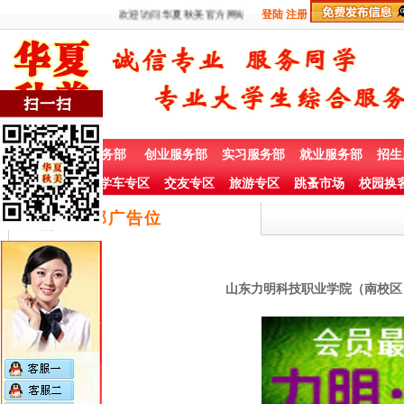
欢迎访问华夏秋美官方网站
登陆
注册
首 页
兼职服务部
创业服务部
实习服务部
就业服务部
招生
社团赞助专栏
学车专区
交友专区
旅游专区
跳蚤市场
校园换
底部广告位
山东力明科技职业学院（南校区）