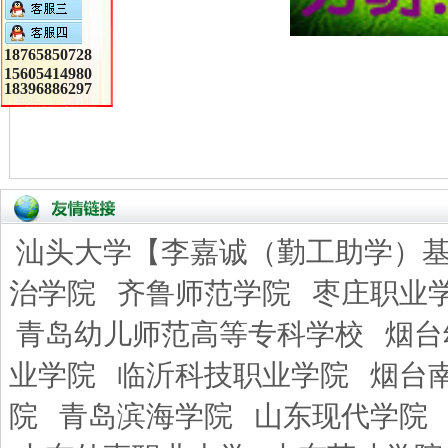
18765850728
15605414980
18396886297
汕头大学【李嘉诚（勤工助学）
治学院
齐鲁师范学院
枣庄职业
青岛幼儿师范高等专科学校
烟台
业学院
临沂科技职业学院
烟台
院
青岛滨海学院
山东现代学院