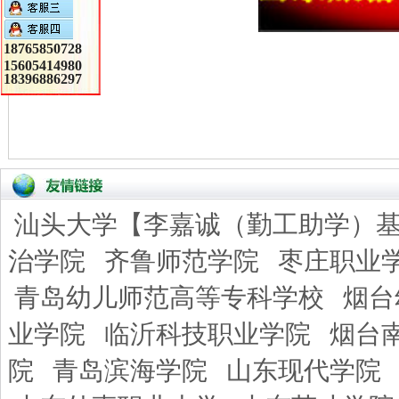
18765850728
15605414980
18396886297
汕头大学【李嘉诚（勤工助学）
治学院
齐鲁师范学院
枣庄职业
青岛幼儿师范高等专科学校
烟台
业学院
临沂科技职业学院
烟台
院
青岛滨海学院
山东现代学院