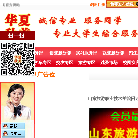
美官方网站
登陆
注册
首 页
兼职服务部
创业服务部
实习服务部
就业服务部
招生
社团赞助专栏
学车专区
交友专区
旅游专区
跳蚤市场
校园换
底部广告位
山东旅游职业技术学院附近