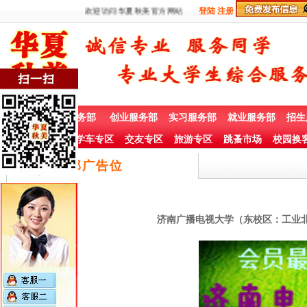
欢迎访问华夏秋美官方网站
登陆
注册
首 页
兼职服务部
创业服务部
实习服务部
就业服务部
招生
社团赞助专栏
学车专区
交友专区
旅游专区
跳蚤市场
校园换
底部广告位
济南广播电视大学（东校区：工业北