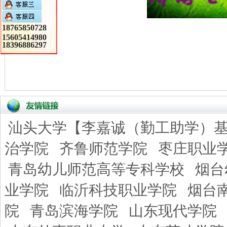
18765850728
15605414980
18396886297
汕头大学【李嘉诚（勤工助学）
治学院
齐鲁师范学院
枣庄职业
青岛幼儿师范高等专科学校
烟台
业学院
临沂科技职业学院
烟台
院
青岛滨海学院
山东现代学院