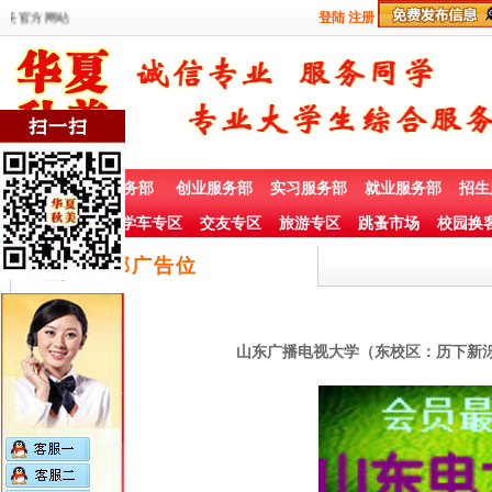
美官方网站
登陆
注册
首 页
兼职服务部
创业服务部
实习服务部
就业服务部
招生
社团赞助专栏
学车专区
交友专区
旅游专区
跳蚤市场
校园换
底部广告位
山东广播电视大学（东校区：历下新泺