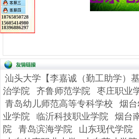
18765850728
15605414980
18396886297
汕头大学【李嘉诚（勤工助学）
治学院
齐鲁师范学院
枣庄职业
青岛幼儿师范高等专科学校
烟台
业学院
临沂科技职业学院
烟台
院
青岛滨海学院
山东现代学院