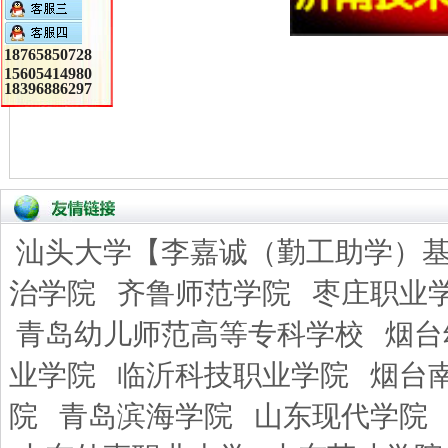
18765850728
15605414980
18396886297
汕头大学【李嘉诚（勤工助学）
治学院
齐鲁师范学院
枣庄职业
青岛幼儿师范高等专科学校
烟台
业学院
临沂科技职业学院
烟台
院
青岛滨海学院
山东现代学院