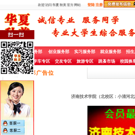
欢迎访问华夏秋美官方网站
登陆
注册
首 页
兼职服务部
创业服务部
实习服务部
就业服务部
招生
社团赞助专栏
学车专区
交友专区
旅游专区
跳蚤市场
校园换
底部广告位
济南技术学院（北校区：小清河北路