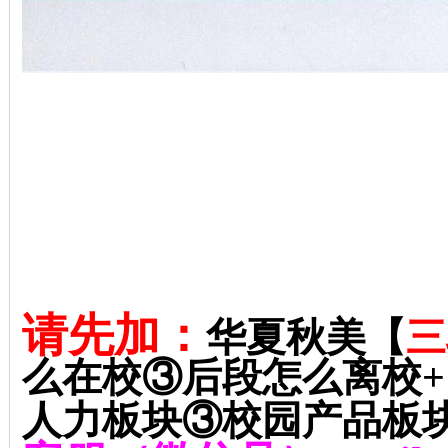
请先加：
华夏秋美【
三
么在校③后段怎么离校
+
人力板块③校园产品板