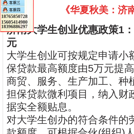
《华夏秋美：济
18765850728
15605414980
济南大学生创业优惠政策1：
18396886297
元
大学生创业可按规定申请小
保贷款最高额度由5万元提
商贸、服务、生产加工、种
担保贷款微利项目，纳入财
据实全额贴息。
对大学生创办的符合条件的
款额度，可根据合伙(组织)