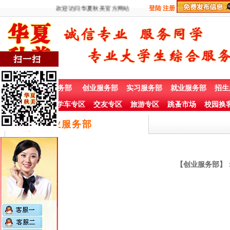
欢迎访问华夏秋美官方网站
登陆
注册
首 页
兼职服务部
创业服务部
实习服务部
就业服务部
招生
社团赞助专栏
学车专区
交友专区
旅游专区
跳蚤市场
校园换
创业服务部
【创业服务部】