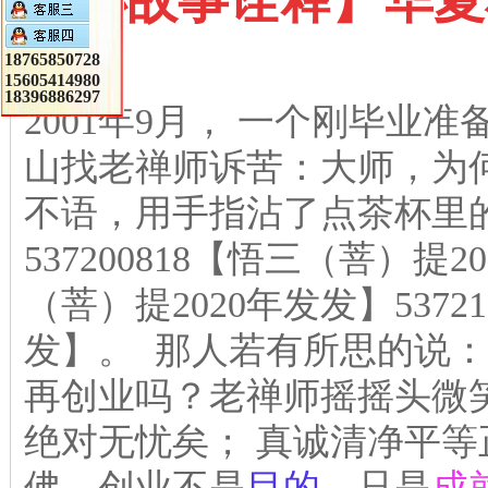
【小故事诠释】华夏
18765850728
15605414980
18396886297
2001年9月， 一个刚毕业
山找老禅师诉苦：大师，为
不语，用手指沾了点茶杯里
537200818【悟三（菩）提20
（菩）提2020年发发】5372
发】。 那人若有所思的说
再创业吗？老禅师摇摇头微
绝对无忧矣； 真诚清净平
佛，创业不是
目的
，只是
成