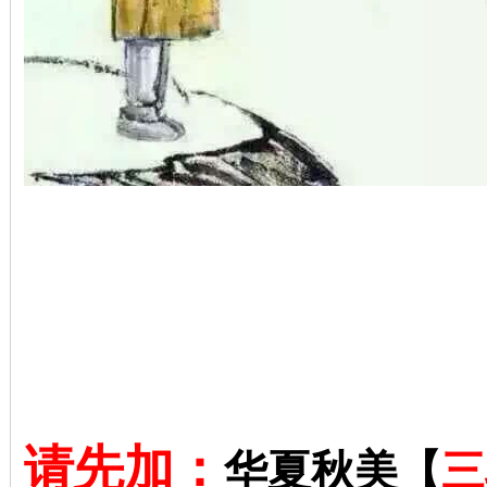
请先加：
华夏秋美【
三