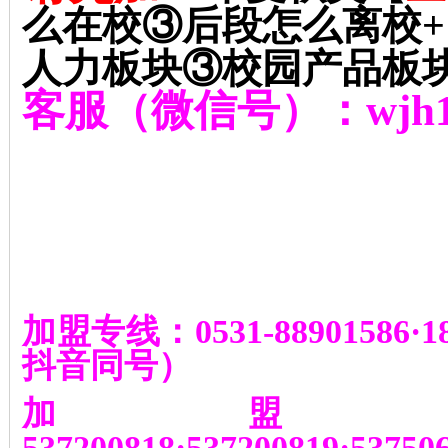
么在校③后段怎么离校
+
人力板块③校园产品板
客服（微信号）：
wjh
加盟专线：
0531-88901586
·
1
抖音同号
）
加盟
537200818
·
537200819
·
53750