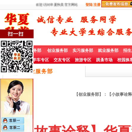
欢迎访问华夏秋美官方网站
登陆
注册
首 页
兼职服务部
创业服务部
实习服务部
就业服务部
招生
社团赞助专栏
学车专区
交友专区
旅游专区
跳蚤市场
校园换
创业服务部
【创业服务部】：【小故事诠释