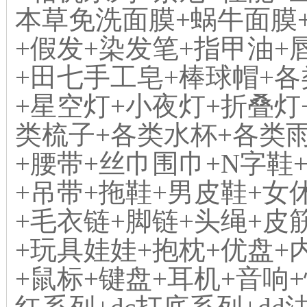
本草免洗面膜+蜗牛面膜
+假发+染发笔+指甲油+
+田七手工皂+棒球帽+
+星空灯+小夜灯+折叠灯
类梳子+各类水杯+各类
+腰带+丝巾围巾+N字鞋
+吊带+拖鞋+男皮鞋+女
+毛衣链+脚链+头绳+皮
+玩具娃娃+抱枕+优盘+
+鼠标+键盘+耳机+音响