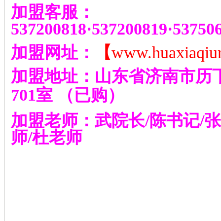
加盟客服：
537200818
·
537200819
·
53750
加盟网址：
【
www.huaxiaqiu
加盟地址：山东省济南市历
701
室
（已购）
加盟老师：武院长
/
陈书记
/
张
师
/
杜老师