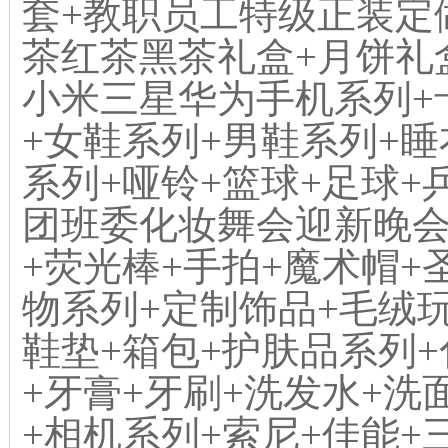
套+教职员工特级正装定
茶红茶黑茶礼盒+月饼礼
小米三星华为手机系列+
+女鞋系列+男鞋系列+睡
系列+哑铃+篮球+足球+
团班委化妆舞会迎新晚会
+荧光棒+手拍+魔术帽+
物系列+定制饰品+毛绒玩
鞋垫+箱包+护肤品系列
+牙膏+牙刷+洗发水+洗
+相机系列+索尼+佳能+