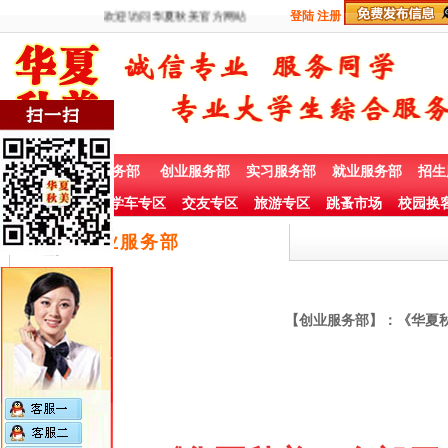
欢迎访问华夏秋美官方网站
登陆
注册
首 页
兼职服务部
创业服务部
实习服务部
就业服务部
招生
社团赞助专栏
学车专区
交友专区
旅游专区
跳蚤市场
校园换
创业服务部
【创业服务部】：《华夏