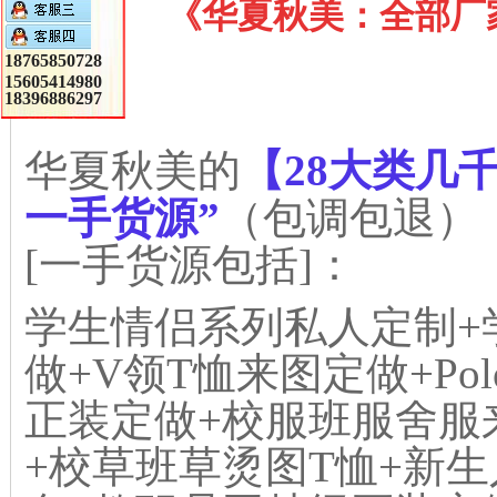
《华夏秋美：
全部厂
18765850728
15605414980
18396886297
华夏秋美的
【28大类几
一手货源”
（包调包退
）
[一手货源包括]：
学生情侣系列私人定制+
做+V领T恤来图定做+Po
正装定做
+校服班服舍服
+校草班草烫图T恤+新生