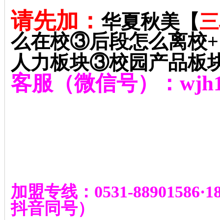
请先加：
华夏秋美【
三
么在校③后段怎么离校
+
人力板块③校园产品板
客服（微信号）：
wjh
加盟专线：
0531-88901586
·
1
抖音同号
）