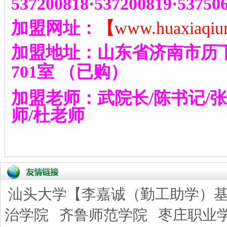
537200818
·
537200819
·
53750
加盟网址：
【
www.huaxiaqiu
加盟地址：山东省济南市历
701
室
（已购）
加盟老师：武院长
/
陈书记
/
张
师
/
杜老师
汕头大学【李嘉诚（勤工助学）
治学院
齐鲁师范学院
枣庄职业