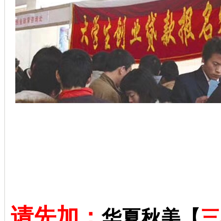
请先加：
华夏秋美【
三