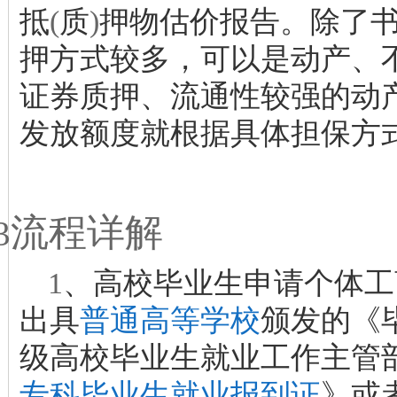
抵
(
质
)
押物估价报告。除了
押方式较多，可以是动产、
证券质押、流通性较强的动
发放额度就根据具体担保方
流程详解
3
1
、高校毕业生申请个体工
出具
普通高等学校
颁发的《
级高校毕业生就业工作主管
专科毕业生就业报到证
》或