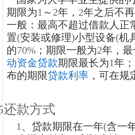
期限为
1
～
2
年，
2
年之后不再
一般：最高不超过借款人正
置
(
安装或修理
)
小型设备
(
机
的
70%
；期限一般为
2
年，最
动资金贷款
期限最长为
1
年；
布的期限
贷款利率
，可在规
还款方式
5
1
、贷款期限在一年
(
含一