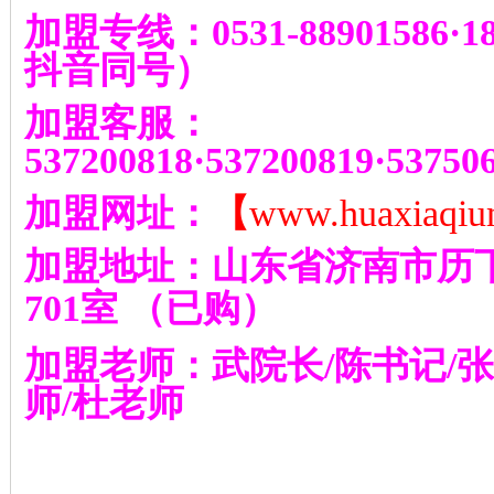
加盟专线：
0531-88901586
·
1
抖音同号
）
加盟客服：
537200818
·
537200819
·
53750
加盟网址：
【
www.huaxiaqiu
加盟地址：山东省济南市历
701
室
（已购）
加盟老师：武院长
/
陈书记
/
张
师
/
杜老师