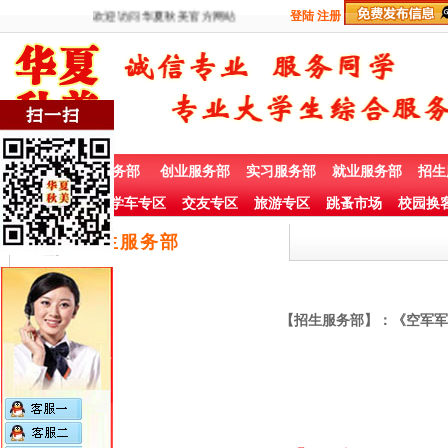
欢迎访问华夏秋美官方网站
登陆
注册
首 页
兼职服务部
创业服务部
实习服务部
就业服务部
招生
社团赞助专栏
学车专区
交友专区
旅游专区
跳蚤市场
校园换
招生服务部
【招生服务部】：《空军军