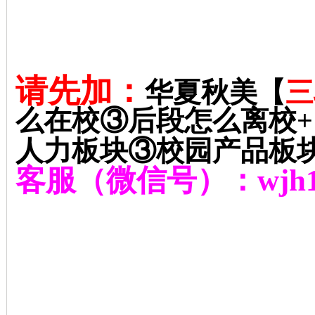
请先加：
华夏秋美【
三
么在校③后段怎么离校
+
人力板块③校园产品板
客服（微信号）：
wjh