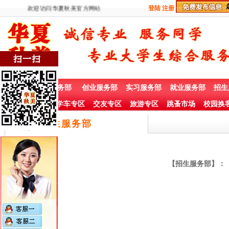
欢迎访问华夏秋美官方网站
登陆
注册
首 页
兼职服务部
创业服务部
实习服务部
就业服务部
招生
社团赞助专栏
学车专区
交友专区
旅游专区
跳蚤市场
校园换
招生服务部
【招生服务部】：《