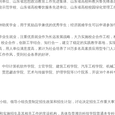
文明单位、山东省思想政治教育工作先进集体、山东省高校科教兴鲁先锋基
校示范学校、山东省高校餐饮服务先进单位、山东省高校校园绿化管理工作
多种助奖学金，用于奖励品学兼优的优秀学生；经济困难学生可以申请参加
进毕业生就业，注重优质就业作为长远发展战略，大力实施校企合作工程，
)、校企合作，创新工学结合、知行合一，建立了稳定的实践教学基地，实
高，用人单位满意度高，累计为社会培养了10万多名高素质应用型专门人
工作作风，受到社会各界的好评。
院、中印计算机软件学院、士官学院、建筑工程学院、汽车工程学院、机械
贾思勰农学院、艺术与传媒学院、护理学院等13个院系，开设38个本科
导小组。领导小组负责制定招生政策和招生计划，讨论决定招生工作重大事
织和实施招生及其相关工作的常设机构，具体负责潍坊科技学院普通本专科