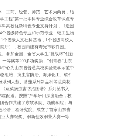
体，工商、经管、师范、艺术为两翼，结
学工程”第一批本科专业综合改革试点专
本科高校优势特色专业支持计划，《造园
4个省级特色专业和示范专业；轻工生物
室，1个省级人文社科基地，1个省级高校人
学院厅），校园内建有寿光市软件园。
。参加全国、全省大学生“挑战杯”创新
等奖等200多项奖励，“创青春”山东
学中心为山东省普通高校实验教学示范中
生物组培、病虫害防治、海洋化工、软件
”号系列大葱、番茄系列新品种等蔬菜花
场，《蔬菜病虫害防治图谱》系列丛书入
书屋配送。按照“产学研用深度融合，校
集团合作共建了东软学院、领航学院；与
色经济工程研究院。成立了首家山东省
创业大赛银奖、创新创效创业大赛一等