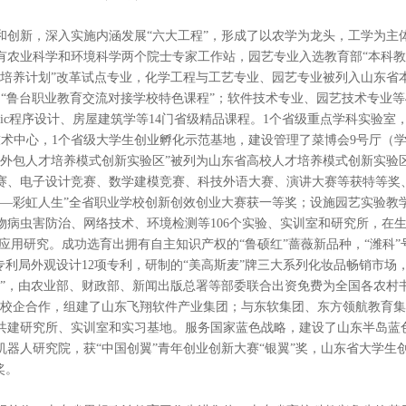
革和创新，深入实施内涵发展“六大工程”，形成了以农学为龙头，工学为主
有农业科学和环境科学两个院士专家工作站，园艺专业入选教育部“本科教
育培养计划”改革试点专业，化学工程与工艺专业、园艺专业被列入山东省
为“鲁台职业教育交流对接学校特色课程”；软件技术专业、园艺技术专业等
lBasic程序设计、房屋建筑学等14门省级精品课程。1个省级重点学科实验
技术中心，1个省级大学生创业孵化示范基地，建设管理了菜博会9号厅（
外包人才培养模式创新实验区”被列为山东省高校人才培养模式创新实验区
、电子设计竞赛、数学建模竞赛、科技外语大赛、演讲大赛等获特等奖、一
杯—彩虹人生”全省职业学校创新创效创业大赛获一等奖；设施园艺实验教
物病虫害防治、网络技术、环境检测等106个实验、实训室和研究所，在
项应用研究。成功选育出拥有自主知识产权的“鲁硕红”蔷薇新品种，“潍科
专利局外观设计12项专利，研制的“美高斯麦”牌三大系列化妆品畅销市
书”，由农业部、财政部、新闻出版总署等部委联合出资免费为全国各农村
进校企合作，组建了山东飞翔软件产业集团；与东软集团、东方领航教育
共建研究所、实训室和实习基地。服务国家蓝色战略，建设了山东半岛蓝
器人研究院，获“中国创翼”青年创业创新大赛“银翼”奖，山东省大学生
奖。