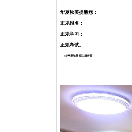
华夏秋美提醒您：
正规报名；
正规学习；
正规考试。
---（@华夏秋美 招生服务部
）