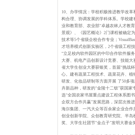
10、办学情况：学校积极推进教学改
构合理、协调发展的学科体系。学校建
业和教育部、农业部“卓越农林人才教
景观》、《园艺概论》2门课程被确定
技术等5个省级企校合作专业；Visua
才培养模式创新实验区，2个省级工程
“立足校内软件园区的中印合作软件服务
大赛、机电产品创新设计竞赛、技能大赛
省大学生创业大赛获银奖，首届“挑战
心。建有蔬菜工程技术、蔬菜花卉、植
研发、化妆品研制等方面开展 了50多
卉新品种，研发的“金陵十二钗”获国家
选“全国农家书屋重点建设工程体系图
企双方合作共赢”发展思路，深层次推
海尔集团、一汽大众等百余家企业合作
创业创新学院、众创教育研究院、半岛机
奖、大学生社团节“金点子”发明大赛金