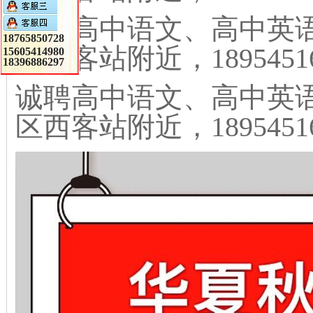
诚聘高中语文、高中英
18765850728
区西客站附近，189545
15605414980
18396886297
诚聘高中语文、高中英
区西客站附近，189545