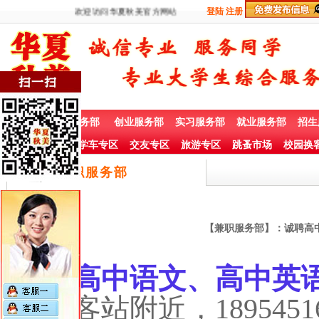
欢迎访问华夏秋美官方网站
登陆
注册
首 页
兼职服务部
创业服务部
实习服务部
就业服务部
招生
社团赞助专栏
学车专区
交友专区
旅游专区
跳蚤市场
校园换
兼职服务部
【兼职服务部】：诚聘高
诚聘高中语文、高中英
区西客站附近，189545