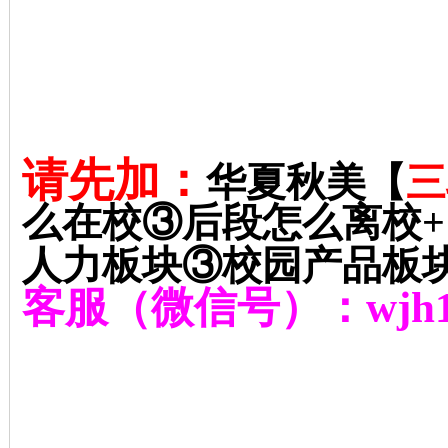
请先加：
华夏秋美【
三
么在校③后段怎么离校
+
人力板块③校园产品板
客服（微信号）：
wjh