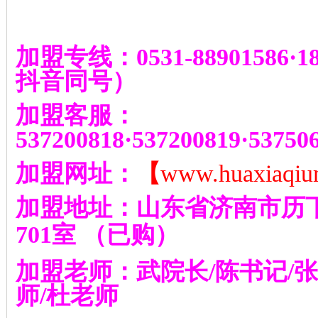
加盟专线：
0531-88901586
·
1
抖音同号
）
加盟客服：
537200818
·
537200819
·
53750
加盟网址：
【
www.huaxiaqiu
加盟地址：山东省济南市历
701
室
（已购）
加盟老师：武院长
/
陈书记
/
张
师
/
杜老师