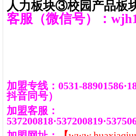
人力板块③校园产品板
客服（微信号）：
wjh
加盟专线：
0531-88901586
·
1
抖音同号
）
加盟客服：
537200818
·
537200819
·
53750
加盟网址：
【
www.huaxiaqiu