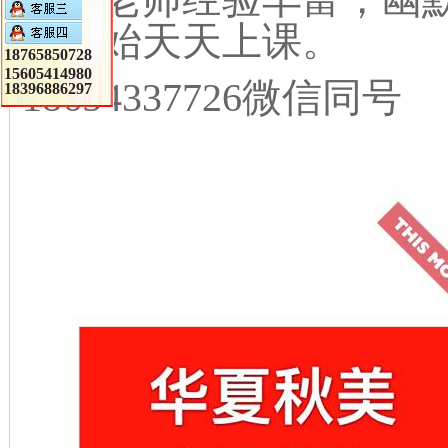
天开始天天上课。
18765850728
15605414980
18654337726微信同号
18396886297