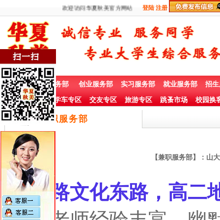
欢迎访问华夏秋美官方网站
登陆
注册
首 页
兼职服务部
创业服务部
实习服务部
就业服务部
招生
社团赞助专栏
学车专区
交友专区
旅游专区
跳蚤市场
校园换
兼职服务部
【兼职服务部】：山大
山大路文化东路，高二
要求老师经验丰富，幽