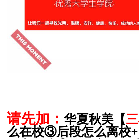
请先加：
华夏秋美【
三
么在校③后段怎么离校
+