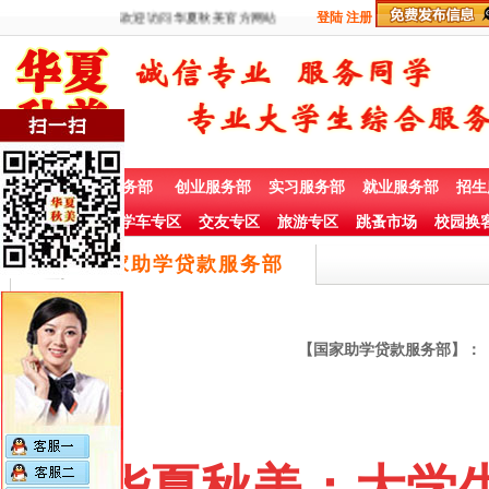
欢迎访问华夏秋美官方网站
登陆
注册
首 页
兼职服务部
创业服务部
实习服务部
就业服务部
招生
社团赞助专栏
学车专区
交友专区
旅游专区
跳蚤市场
校园换
国家助学贷款服务部
【国家助学贷款服务部】：