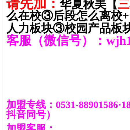
请先加：
华夏秋美【
三
么在校③后段怎么离校
+
人力板块③校园产品板
客服（微信号）：
wjh
加盟专线：
0531-88901586
·
1
抖音同号
）
加盟客服：