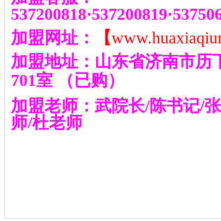
537200818
·
537200819
·
53750
加盟网址：
【
www.huaxiaqiu
加盟地址：山东省济南市历
701
室
（已购）
加盟老师：武院长
/
陈书记
/
张
师
/
杜老师