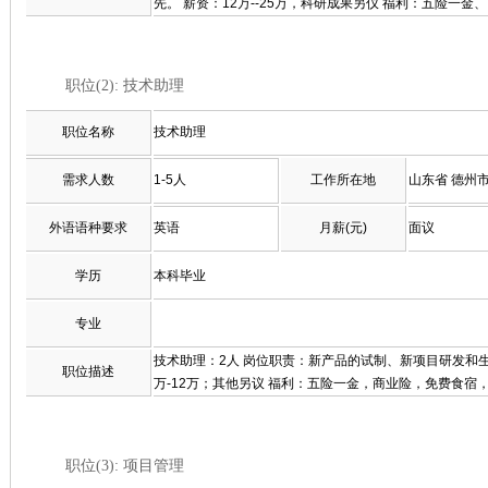
先。 薪资：12万--25万，科研成果另仪 福利：五险一
职位(2): 技术助理
职位名称
技术助理
需求人数
1-5人
工作所在地
山东省 德州
外语语种要求
英语
月薪(元)
面议
学历
本科毕业
专业
技术助理：2人 岗位职责：新产品的试制、新项目研发和生
职位描述
万-12万；其他另议 福利：五险一金，商业险，免费食宿
职位(3): 项目管理