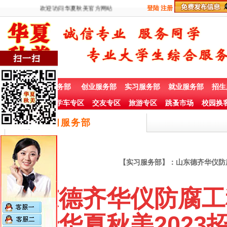
欢迎访问华夏秋美官方网站
登陆
注册
首 页
兼职服务部
创业服务部
实习服务部
就业服务部
招生
社团赞助专栏
学车专区
交友专区
旅游专区
跳蚤市场
校园换
实习服务部
【实习服务部】：山东德齐华仪防腐工
山东德齐华仪防腐工程
委托华夏秋美2023