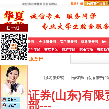
欢迎访问华夏秋美官方网站
登陆
注册
首 页
兼职服务部
创业服务部
实习服务部
就业服务部
招生
社团赞助专栏
学车专区
交友专区
旅游专区
跳蚤市场
校园换
实习服务部
【实习服务部】：中信证券(山东)有限责任公司
中信证券(山东)有
营业部---