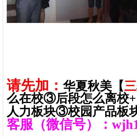
请先加：
华夏秋美【
三
么在校③后段怎么离校
+
人力板块③校园产品板
客服（微信号）：
wjh