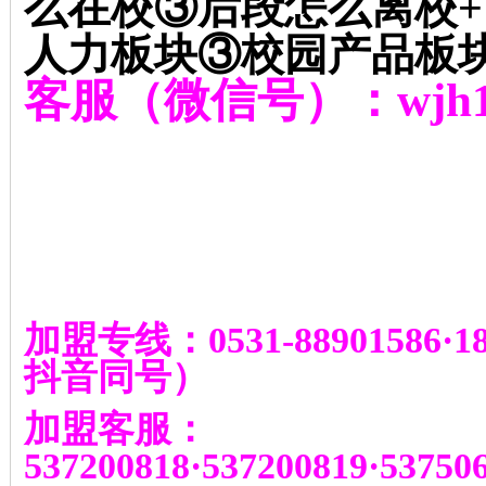
么在校③后段怎么离校
+
人力板块③校园产品板
客服（微信号）：
wjh
加盟专线：
0531-88901586
·
1
抖音同号
）
加盟客服：
537200818
·
537200819
·
53750