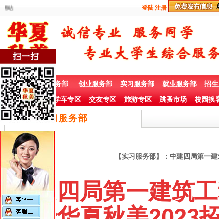
欢迎访问华夏秋美官方网站
登陆
注册
首 页
兼职服务部
创业服务部
实习服务部
就业服务部
招生
社团赞助专栏
学车专区
交友专区
旅游专区
跳蚤市场
校园换
实习服务部
【实习服务部】：中建四局第一建筑工
中建四局第一建筑工程
委托华夏秋美2023