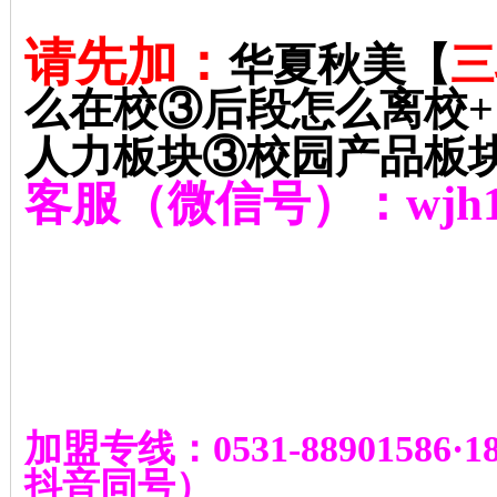
请先加：
华夏秋美【
三
么在校③后段怎么离校
+
人力板块③校园产品板
客服（微信号）：
wjh
加盟专线：
0531-88901586
·
1
抖音同号
）