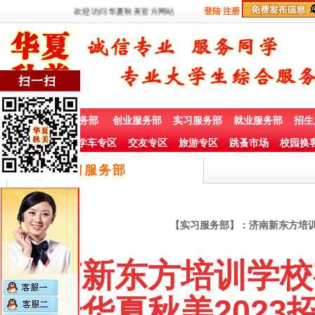
欢迎访问华夏秋美官方网站
登陆
注册
首 页
兼职服务部
创业服务部
实习服务部
就业服务部
招生
社团赞助专栏
学车专区
交友专区
旅游专区
跳蚤市场
校园换
实习服务部
【实习服务部】：济南新东方培训学
济南新东方培训学校有
委托华夏秋美2023