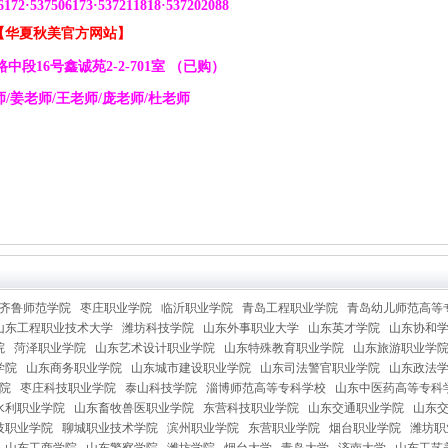
6172
·
537506173
·
537211818
·
537202088
【华夏秋美官方网站】
路中段
16
号鑫诚苑
2-2-701
室
（已购）
师
/
姜老师
/
王老师
/
庞老师
/
杜老师
齐鲁师范学院
枣庄职业学院
临沂职业学院
青岛工程职业学院
青岛幼儿师范高等
山东工程职业技术大学
潍坊科技学院
山东外事职业大学
山东英才学院
山东协和
院
菏泽职业学院
山东艺术设计职业学院
山东特殊教育职业学院
山东旅游职业学
学院
山东商务职业学院
山东城市建设职业学院
山东司法警官职业学院
山东政法
院
枣庄科技职业学院
泰山科技学院
淄博师范高等专科学校
山东中医药高等专科
水利职业学院
山东畜牧兽医职业学院
东营科技职业学院
山东交通职业学院
山东
技职业学院
聊城职业技术学院
滨州职业学院
东营职业学院
烟台职业学院
潍坊职