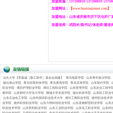
加盟客服：
537200818
·
537200819
·
53750
加盟网址：
【
www.huaxiaqiumei.com
】
加盟地址：山东省济南市历下区化纤厂
加盟老师：武院长
/
陈书记
/
张老师
/
翟老
汕头大学【李嘉诚（勤工助学）基金会捐建】
青岛电影学院
山东青年政治学院
烟台南山学院
青岛恒星科技学院
青岛黄海学院
青岛滨海学院
山东现代学院
职业学院
潍坊护理职业学院
潍坊工程职业学院
山东管理学院
山东农业工程学
都学院
山东财经大学东方学院
聊城大学东昌学院
烟台科技学院
山东轻工职业
山东石油化工学院
山东外国语职业技术大学
潍坊工商职业学院
德州职业技术学
业学院
德州科技职业学院
山东力明科技职业学院
山东圣翰财贸职业学院
山东
职业技术学院
山东胜利职业学院
山东工业职业学院
山东化工职业学院
山东科