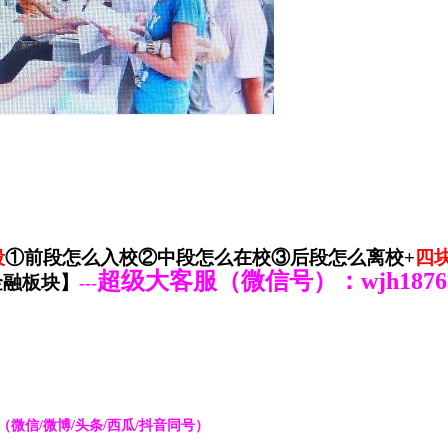
段
①前段怎么入校②中段怎么在校③后段怎么离校
+
四
超级大客服（微信号）：
wjh1876
金融板块】
---
（微信
/
微博
/
头条
/
西瓜
/
抖音同号
）