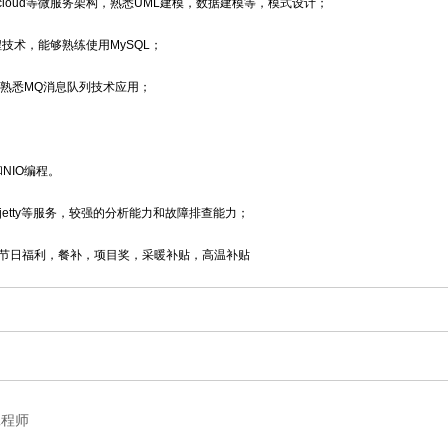
springcloud等微服务架构，熟悉UML建模，数据建模等，模式设计；
数据库编程技术，能够熟练使用MySQL；
存技术，熟悉MQ消息队列技术应用；
t和NIO编程。
at/jetty等服务，较强的分析能力和故障排查能力；
节日福利，餐补，项目奖，采暖补贴，高温补贴
工程师