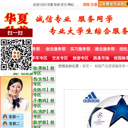
欢迎访问华夏秋美官方网站
登陆
注册
首 页
兼职服务部
创业服务部
实习服务部
就业服务部
招生
社团赞助专栏
学车专区
交友专区
旅游专区
跳蚤市场
校园换
您现在的位置：
首页
>
校园产品货源服务部
大学生【彩妆/美妆】校
园产品货源专区
大学生【男包/女包】校
园产品货源专区
大学生【卫生纸/巾】校
园产品货源专区
大学生【电子/数码】校
园产品货源专区
大学生【洗化/洗护】校
园产品货源专区
大学生【嫩肤/护肤】校
园产品货源专区