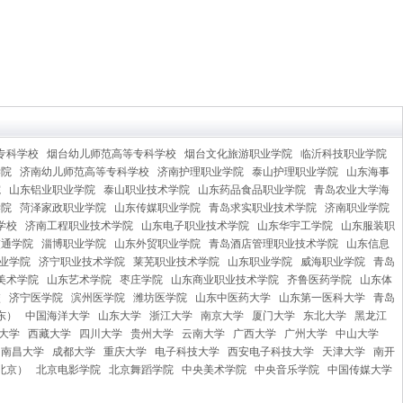
专科学校
烟台幼儿师范高等专科学校
烟台文化旅游职业学院
临沂科技职业学院
学院
济南幼儿师范高等专科学校
济南护理职业学院
泰山护理职业学院
山东海事
院
山东铝业职业学院
泰山职业技术学院
山东药品食品职业学院
青岛农业大学海
学院
菏泽家政职业学院
山东传媒职业学院
青岛求实职业技术学院
济南职业学院
学校
济南工程职业技术学院
山东电子职业技术学院
山东华宇工学院
山东服装职
交通学院
淄博职业学院
山东外贸职业学院
青岛酒店管理职业技术学院
山东信息
业学院
济宁职业技术学院
莱芜职业技术学院
山东职业学院
威海职业学院
青岛
美术学院
山东艺术学院
枣庄学院
山东商业职业技术学院
齐鲁医药学院
山东体
校
济宁医学院
滨州医学院
潍坊医学院
山东中医药大学
山东第一医科大学
青岛
东）
中国海洋大学
山东大学
浙江大学
南京大学
厦门大学
东北大学
黑龙江
大学
西藏大学
四川大学
贵州大学
云南大学
广西大学
广州大学
中山大学
南昌大学
成都大学
重庆大学
电子科技大学
西安电子科技大学
天津大学
南开
北京）
北京电影学院
北京舞蹈学院
中央美术学院
中央音乐学院
中国传媒大学