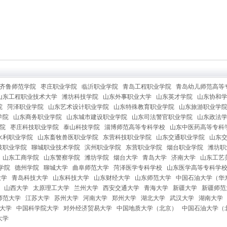
齐鲁师范学院
枣庄职业学院
临沂职业学院
青岛工程职业学院
青岛幼儿师范高等
山东工程职业技术大学
潍坊科技学院
山东外事职业大学
山东英才学院
山东协和
院
菏泽职业学院
山东艺术设计职业学院
山东特殊教育职业学院
山东旅游职业学
学院
山东商务职业学院
山东城市建设职业学院
山东司法警官职业学院
山东政法
院
枣庄科技职业学院
泰山科技学院
淄博师范高等专科学校
山东中医药高等专科
水利职业学院
山东畜牧兽医职业学院
东营科技职业学院
山东交通职业学院
山东
技职业学院
聊城职业技术学院
滨州职业学院
东营职业学院
烟台职业学院
潍坊职
山东工商学院
山东警察学院
潍坊学院
烟台大学
青岛大学
济南大学
山东工艺
学院
德州学院
聊城大学
曲阜师范大学
菏泽医学专科学校
山东医学高等专科学
大学
青岛科技大学
山东科技大学
山东财经大学
山东师范大学
中国石油大学（华
山西大学
太原理工大学
兰州大学
西安交通大学
青海大学
新疆大学
新疆师范
师范大学
江苏大学
苏州大学
河南大学
郑州大学
湖北大学
武汉大学
湖南大学
大学
中国科学院大学
对外经济贸易大学
中国地质大学（北京）
中国石油大学（
大学