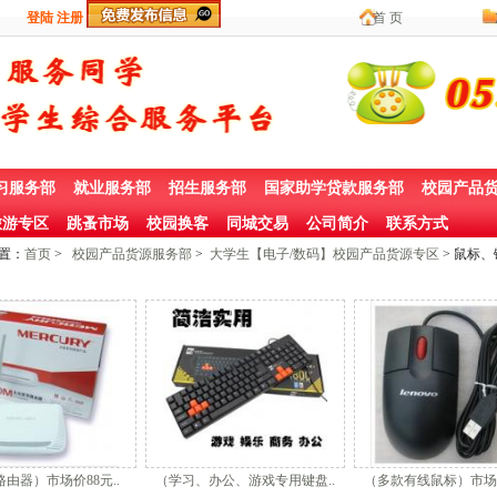
登陆
注册
首 页
习服务部
就业服务部
招生服务部
国家助学贷款服务部
校园产品
游专区
跳蚤市场
校园换客
同城交易
公司简介
联系方式
置：
首页
>
校园产品货源服务部
>
大学生【电子/数码】校园产品货源专区
> 鼠标
由器）市场价88元..
（学习、办公、游戏专用键盘..
（多款有线鼠标）市场价