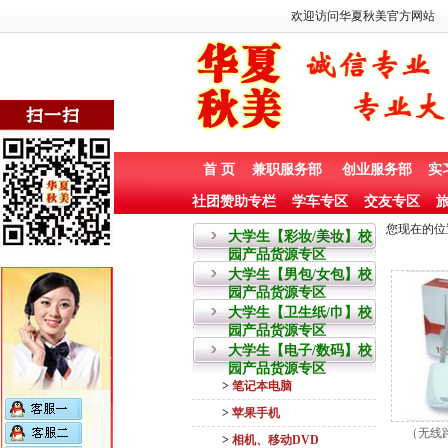
欢迎访问华夏秋美官方网站
首 页
兼职服务部
创业服务部
实
社团赞助专栏
学车专区
交友专区
旅
您现在的位
大学生【彩妆/美妆】校
园产品货源专区
大学生【男包/女包】校
园产品货源专区
大学生【卫生纸/巾】校
园产品货源专区
大学生【电子/数码】校
园产品货源专区
>
笔记本电脑
>
苹果手机
（无线路
>
相机、移动DVD