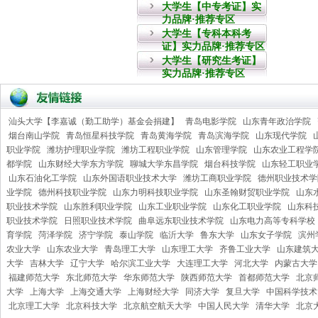
大学生【中专考证】实
力品牌·推荐专区
大学生【专科本科考
证】实力品牌·推荐专区
大学生【研究生考证】
实力品牌·推荐专区
汕头大学【李嘉诚（勤工助学）基金会捐建】
青岛电影学院
山东青年政治学院
烟台南山学院
青岛恒星科技学院
青岛黄海学院
青岛滨海学院
山东现代学院
职业学院
潍坊护理职业学院
潍坊工程职业学院
山东管理学院
山东农业工程学
都学院
山东财经大学东方学院
聊城大学东昌学院
烟台科技学院
山东轻工职业
山东石油化工学院
山东外国语职业技术大学
潍坊工商职业学院
德州职业技术学
业学院
德州科技职业学院
山东力明科技职业学院
山东圣翰财贸职业学院
山东
职业技术学院
山东胜利职业学院
山东工业职业学院
山东化工职业学院
山东科
职业技术学院
日照职业技术学院
曲阜远东职业技术学院
山东电力高等专科学校
育学院
菏泽学院
济宁学院
泰山学院
临沂大学
鲁东大学
山东女子学院
滨州
农业大学
山东农业大学
青岛理工大学
山东理工大学
齐鲁工业大学
山东建筑
大学
吉林大学
辽宁大学
哈尔滨工业大学
大连理工大学
河北大学
内蒙古大学
福建师范大学
东北师范大学
华东师范大学
陕西师范大学
首都师范大学
北京
大学
上海大学
上海交通大学
上海财经大学
同济大学
复旦大学
中国科学技术
北京理工大学
北京科技大学
北京航空航天大学
中国人民大学
清华大学
北京