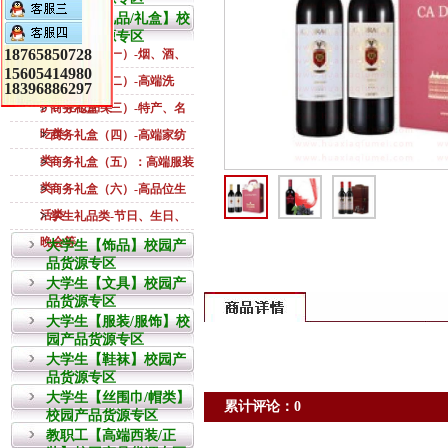
教职工【礼品/礼盒】校
园产品货源专区
18765850728
>
商务礼盒（一）-烟、酒、
15605414980
茶类
>
商务礼盒（二）-高端洗
18396886297
护、化妆品类
>
商务礼盒（三）-特产、名
吃类
>
商务礼盒（四）-高端家纺
类
>
商务礼盒（五）：高端服装
类
>
商务礼盒（六）-高品位生
活类
>
学生礼品类-节日、生日、
晚会等
大学生【饰品】校园产
品货源专区
大学生【文具】校园产
品货源专区
大学生【服装/服饰】校
园产品货源专区
大学生【鞋袜】校园产
品货源专区
大学生【丝围巾/帽类】
累计评论：0
校园产品货源专区
教职工【高端西装/正