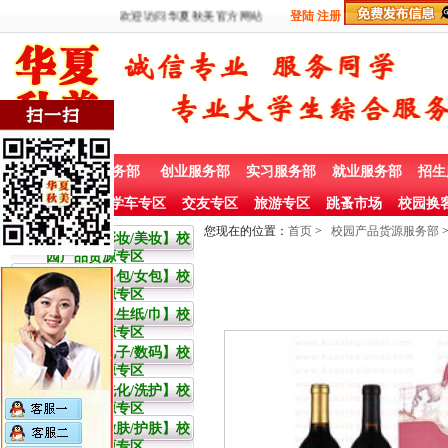
欢迎访问华夏秋美官方网站
登陆
注册
首 页
兼职服务部
创业服务部
实习服务部
就业服务部
招生
社团赞助专栏
学车专区
交友专区
旅游专区
跳蚤市场
校园换
您现在的位置：
首页
>
校园产品货源服务部
大学生【彩妆/美妆】校
园产品货源专区
大学生【男包/女包】校
园产品货源专区
大学生【卫生纸/巾】校
园产品货源专区
大学生【电子/数码】校
园产品货源专区
大学生【洗化/洗护】校
园产品货源专区
大学生【嫩肤/护肤】校
园产品货源专区