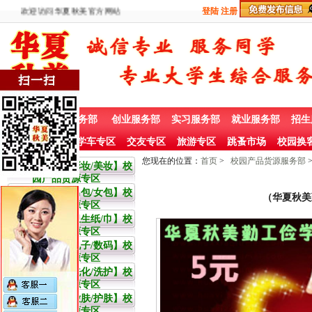
欢迎访问华夏秋美官方网站
登陆
注册
首 页
兼职服务部
创业服务部
实习服务部
就业服务部
招生
社团赞助专栏
学车专区
交友专区
旅游专区
跳蚤市场
校园换
您现在的位置：
首页
>
校园产品货源服务部
大学生【彩妆/美妆】校
园产品货源专区
大学生【男包/女包】校
（华夏秋美
园产品货源专区
大学生【卫生纸/巾】校
园产品货源专区
大学生【电子/数码】校
园产品货源专区
大学生【洗化/洗护】校
园产品货源专区
大学生【嫩肤/护肤】校
园产品货源专区