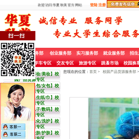
欢迎访问华夏秋美官方网站
登陆
注册
首 页
兼职服务部
创业服务部
实习服务部
就业服务部
招生
社团赞助专栏
学车专区
交友专区
旅游专区
跳蚤市场
校园换
您现在的位置：
首页
>
校园产品货源服务部
大学生【彩妆/美妆】校
园产品货源专区
大学生【男包/女包】校
园产品货源专区
大学生【卫生纸/巾】校
园产品货源专区
大学生【电子/数码】校
园产品货源专区
大学生【洗化/洗护】校
园产品货源专区
大学生【嫩肤/护肤】校
园产品货源专区