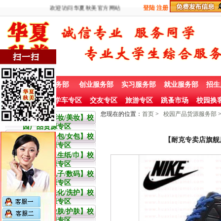
欢迎访问华夏秋美官方网站
登陆
注册
首 页
兼职服务部
创业服务部
实习服务部
就业服务部
招生
社团赞助专栏
学车专区
交友专区
旅游专区
跳蚤市场
校园换
您现在的位置：
首页
>
校园产品货源服务部
大学生【彩妆/美妆】校
园产品货源专区
大学生【男包/女包】校
【耐克专卖店旗舰店
园产品货源专区
大学生【卫生纸/巾】校
园产品货源专区
大学生【电子/数码】校
园产品货源专区
大学生【洗化/洗护】校
园产品货源专区
大学生【嫩肤/护肤】校
园产品货源专区