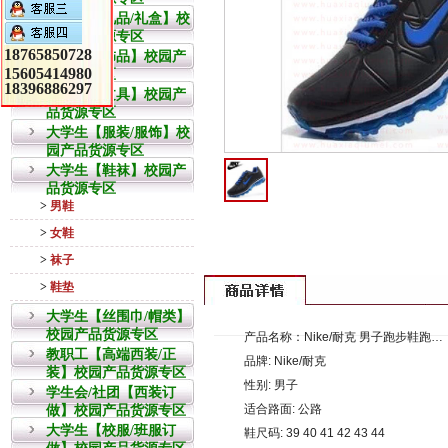
教职工【礼品/礼盒】校
园产品货源专区
18765850728
大学生【饰品】校园产
15605414980
品货源专区
18396886297
大学生【文具】校园产
品货源专区
大学生【服装/服饰】校
园产品货源专区
大学生【鞋袜】校园产
品货源专区
>
男鞋
>
女鞋
>
袜子
>
鞋垫
大学生【丝围巾/帽类】
校园产品货源专区
产品名称：Nike/耐克 男子跑步鞋跑步...
教职工【高端西装/正
品牌: Nike/耐克
装】校园产品货源专区
性别: 男子
学生会/社团【西装订
适合路面: 公路
做】校园产品货源专区
大学生【校服/班服订
鞋尺码: 39 40 41 42 43 44