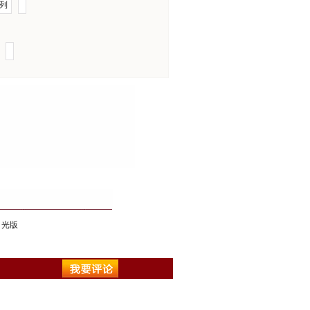
列
 光版