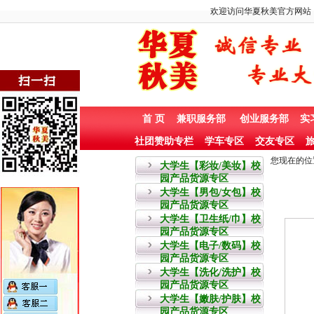
欢迎访问华夏秋美官方网站
首 页
兼职服务部
创业服务部
实
社团赞助专栏
学车专区
交友专区
旅
您现在的位
大学生【彩妆/美妆】校
园产品货源专区
大学生【男包/女包】校
园产品货源专区
大学生【卫生纸/巾】校
园产品货源专区
大学生【电子/数码】校
园产品货源专区
大学生【洗化/洗护】校
园产品货源专区
大学生【嫩肤/护肤】校
园产品货源专区