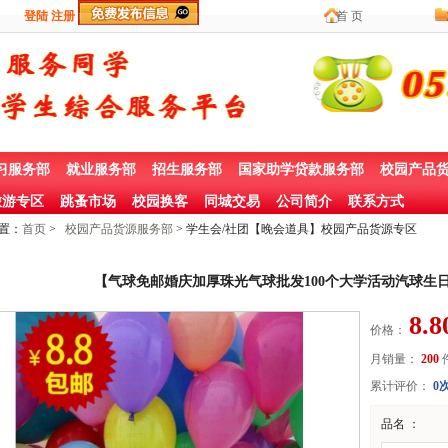
登陆
注册
首 页
习服务部
就业服务部
招生服务部
国家助学贷款服务部
校园产品
游专区
跳蚤市场
校园换客
同城交易
公司简介
联系方式
置：
首页
>
校园产品货源服务部
> 学生会/社团【晚会道具】校园产品货源专区
【气球免邮婚庆加厚珠光气球批发100个大学活动汽球生日
8.8
价格：
月销量：
200
累计评价：
0
品名 ：