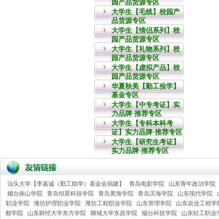
园产品货源专区
大学生【毛线】校园产
品货源专区
大学生【情侣系列】校
园产品货源专区
大学生【礼物系列】校
园产品货源专区
大学生【虚拟产品】校
园产品货源专区
华夏秋美【勤工俭学】
基金专区
大学生【中专考证】实
力品牌·推荐专区
大学生【专科本科考
证】实力品牌·推荐专区
大学生【研究生考证】
实力品牌·推荐专区
汕头大学【李嘉诚（勤工助学）基金会捐建】
青岛电影学院
山东青年政治学院
烟台南山学院
青岛恒星科技学院
青岛黄海学院
青岛滨海学院
山东现代学院
职业学院
潍坊护理职业学院
潍坊工程职业学院
山东管理学院
山东农业工程学
都学院
山东财经大学东方学院
聊城大学东昌学院
烟台科技学院
山东轻工职业