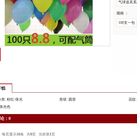
气球道具系
规格 ：
100支一包
类: 粉红-珠光
形状: 圆形
花纹:
 珠光色
论：0