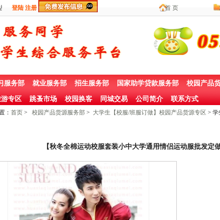
登陆
注册
首 页
习服务部
就业服务部
招生服务部
国家助学贷款服务部
校园产品
游专区
跳蚤市场
校园换客
同城交易
公司简介
联系方式
置：
首页
>
校园产品货源服务部
>
大学生【校服/班服订做】校园产品货源专区
> 
【秋冬全棉运动校服套装小中大学通用情侣运动服批发定做