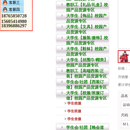
教职工【礼品/礼盒】校
园产品货源专区
18765850728
大学生【饰品】校园产
15605414980
品货源专区
18396886297
大学生【文具】校园产
品货源专区
大学生【服装/服饰】校
园产品货源专区
大学生【鞋袜】校园产
品货源专区
大学生【丝围巾/帽类】
校园产品货源专区
价格：
教职工【高端西装/正
装】校园产品货源专区
月销量
学生会/社团【西装订
累计评
做】校园产品货源专区
大学生【校服/班服订
品名 
做】校园产品货源专区
>
学生校服
运动
>
学生班服
尺码 
>
学生舍服
M L
学生会/社团【晚会道