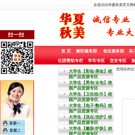
欢迎访问华夏秋美官方网站
首 页
兼职服务部
创业服务部
实
社团赞助专栏
学车专区
交友专区
旅
您现在的位
大学生【彩妆/美妆】校
园产品货源专区
大学生【男包/女包】校
园产品货源专区
大学生【卫生纸/巾】校
园产品货源专区
大学生【电子/数码】校
园产品货源专区
大学生【洗化/洗护】校
园产品货源专区
大学生【嫩肤/护肤】校
园产品货源专区