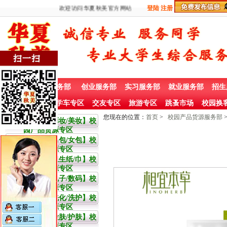
欢迎访问华夏秋美官方网站
登陆
注册
首 页
兼职服务部
创业服务部
实习服务部
就业服务部
招生
社团赞助专栏
学车专区
交友专区
旅游专区
跳蚤市场
校园换
您现在的位置：
首页
>
校园产品货源服务部
大学生【彩妆/美妆】校
园产品货源专区
大学生【男包/女包】校
园产品货源专区
大学生【卫生纸/巾】校
园产品货源专区
大学生【电子/数码】校
园产品货源专区
大学生【洗化/洗护】校
园产品货源专区
大学生【嫩肤/护肤】校
园产品货源专区