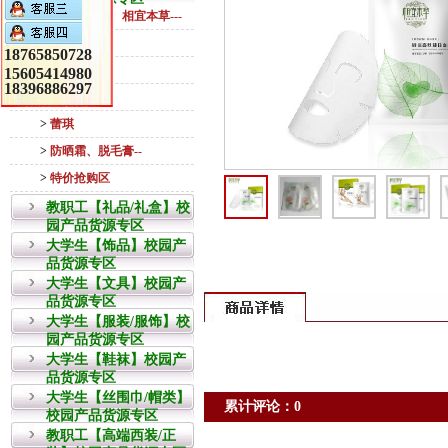
>
面膜（美即、相宜本草---
>
相宜本草
18765850728
>
百雀羚
15605414980
18396886297
>
千纤草
>
蕾琪
>
防晒霜、脱毛膏--
>
特价抢购区
教职工【礼品/礼盒】校
园产品货源专区
大学生【饰品】校园产
品货源专区
大学生【文具】校园产
品货源专区
大学生【服装/服饰】校
园产品货源专区
大学生【鞋袜】校园产
品货源专区
大学生【丝围巾/帽类】
累计评论：0
校园产品货源专区
教职工【高端西装/正