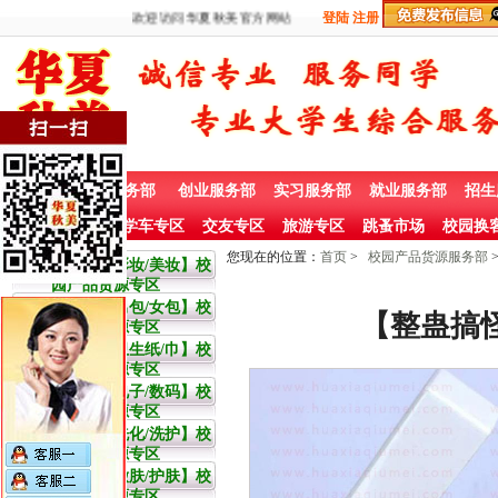
欢迎访问华夏秋美官方网站
登陆
注册
首 页
兼职服务部
创业服务部
实习服务部
就业服务部
招生
社团赞助专栏
学车专区
交友专区
旅游专区
跳蚤市场
校园换
您现在的位置：
首页
>
校园产品货源服务部
大学生【彩妆/美妆】校
园产品货源专区
大学生【男包/女包】校
【整蛊搞
园产品货源专区
大学生【卫生纸/巾】校
园产品货源专区
大学生【电子/数码】校
园产品货源专区
大学生【洗化/洗护】校
园产品货源专区
大学生【嫩肤/护肤】校
园产品货源专区