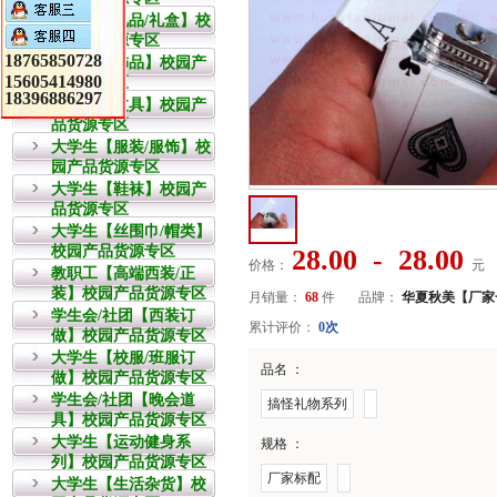
教职工【礼品/礼盒】校
园产品货源专区
18765850728
大学生【饰品】校园产
15605414980
品货源专区
18396886297
大学生【文具】校园产
品货源专区
大学生【服装/服饰】校
园产品货源专区
大学生【鞋袜】校园产
品货源专区
大学生【丝围巾/帽类】
校园产品货源专区
28.00 - 28.00
价格：
元
教职工【高端西装/正
装】校园产品货源专区
月销量：
68
件
品牌：
华夏秋美【厂家
学生会/社团【西装订
累计评价：
0次
做】校园产品货源专区
大学生【校服/班服订
品名 ：
做】校园产品货源专区
学生会/社团【晚会道
搞怪礼物系列
具】校园产品货源专区
大学生【运动健身系
规格 ：
列】校园产品货源专区
厂家标配
大学生【生活杂货】校