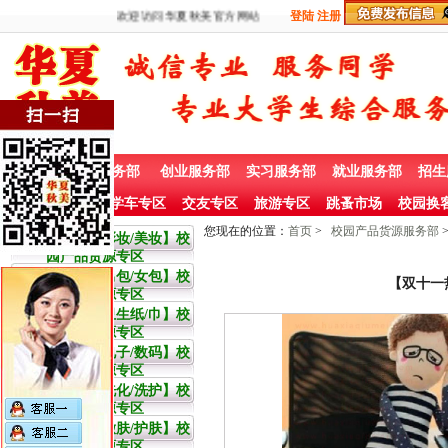
欢迎访问华夏秋美官方网站
登陆
注册
首 页
兼职服务部
创业服务部
实习服务部
就业服务部
招生
社团赞助专栏
学车专区
交友专区
旅游专区
跳蚤市场
校园换
您现在的位置：
首页
>
校园产品货源服务部
大学生【彩妆/美妆】校
园产品货源专区
大学生【男包/女包】校
【双十一
园产品货源专区
大学生【卫生纸/巾】校
园产品货源专区
大学生【电子/数码】校
园产品货源专区
大学生【洗化/洗护】校
园产品货源专区
大学生【嫩肤/护肤】校
园产品货源专区