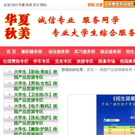
欢迎访问华夏秋美官方网站
登陆
注册
首 页
兼职服务部
创业服务部
实习服务部
就业服务部
招生
社团赞助专栏
学车专区
交友专区
旅游专区
跳蚤市场
校园换
您现在的位置：
首页
>
校园产品货源服务部
大学生【彩妆/美妆】校
园产品货源专区
大学生【男包/女包】校
园产品货源专区
大学生【卫生纸/巾】校
园产品货源专区
大学生【电子/数码】校
园产品货源专区
大学生【洗化/洗护】校
园产品货源专区
大学生【嫩肤/护肤】校
园产品货源专区