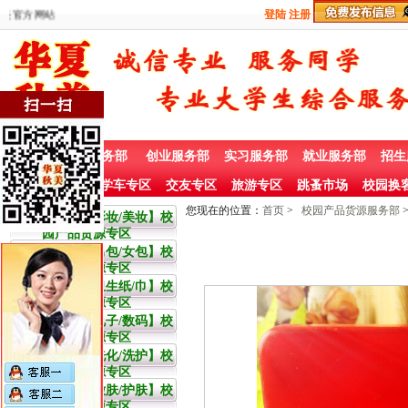
美官方网站
登陆
注册
首 页
兼职服务部
创业服务部
实习服务部
就业服务部
招生
社团赞助专栏
学车专区
交友专区
旅游专区
跳蚤市场
校园换
您现在的位置：
首页
>
校园产品货源服务部
大学生【彩妆/美妆】校
园产品货源专区
大学生【男包/女包】校
园产品货源专区
大学生【卫生纸/巾】校
园产品货源专区
大学生【电子/数码】校
园产品货源专区
大学生【洗化/洗护】校
园产品货源专区
大学生【嫩肤/护肤】校
园产品货源专区