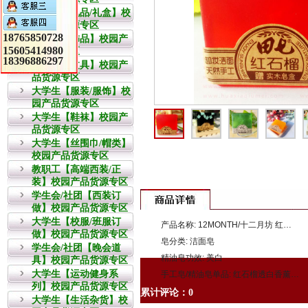
教职工【礼品/礼盒】校
园产品货源专区
18765850728
大学生【饰品】校园产
15605414980
品货源专区
18396886297
大学生【文具】校园产
品货源专区
大学生【服装/服饰】校
园产品货源专区
大学生【鞋袜】校园产
品货源专区
大学生【丝围巾/帽类】
校园产品货源专区
教职工【高端西装/正
装】校园产品货源专区
学生会/社团【西装订
做】校园产品货源专区
大学生【校服/班服订
产品名称: 12MONTH/十二月坊 红石榴透白香薰精油皂
做】校园产品货源专区
皂分类: 洁面皂
学生会/社团【晚会道
精油皂功效: 美白
具】校园产品货源专区
大学生【运动健身系
手工皂/精油皂单品: 红石榴透白香薰精油皂
列】校园产品货源专区
累计评论：0
大学生【生活杂货】校