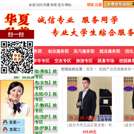
欢迎访问华夏秋美官方网站
登陆
注册
首 页
兼职服务部
创业服务部
实习服务部
就业服务部
招生
社团赞助专栏
学车专区
交友专区
旅游专区
跳蚤市场
校园换
您现在的位置：
首页
>
校园产品货源服务部
大学生【彩妆/美妆】校
园产品货源专区
大学生【男包/女包】校
园产品货源专区
大学生【卫生纸/巾】校
园产品货源专区
大学生【电子/数码】校
园产品货源专区
大学生【洗化/洗护】校
园产品货源专区
（皮尔卡丹正品正装全套）市..
（皮尔
大学生【嫩肤/护肤】校
818.00元
园产品货源专区