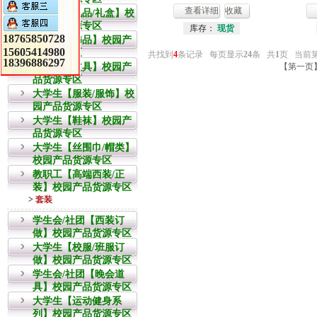
查看详细
收藏
教职工【礼品/礼盒】校
园产品货源专区
库存：
现货
18765850728
大学生【饰品】校园产
15605414980
品货源专区
共找到
4
条记录 每页显示
24
条 共
1
页 当前
18396886297
大学生【文具】校园产
【第一页
品货源专区
大学生【服装/服饰】校
园产品货源专区
大学生【鞋袜】校园产
品货源专区
大学生【丝围巾/帽类】
校园产品货源专区
教职工【高端西装/正
装】校园产品货源专区
>
套装
学生会/社团【西装订
做】校园产品货源专区
大学生【校服/班服订
做】校园产品货源专区
学生会/社团【晚会道
具】校园产品货源专区
大学生【运动健身系
列】校园产品货源专区