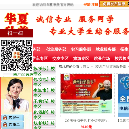
欢迎访问华夏秋美官方网站
登陆
注册
首 页
兼职服务部
创业服务部
实习服务部
就业服务部
招生
社团赞助专栏
学车专区
交友专区
旅游专区
跳蚤市场
校园换
您现在的位置：
首页
>
校园产品货源服务部
大学生【彩妆/美妆】校
园产品货源专区
大学生【男包/女包】校
园产品货源专区
大学生【卫生纸/巾】校
园产品货源专区
大学生【电子/数码】校
园产品货源专区
大学生【洗化/洗护】校
园产品货源专区
【济南移动手机卡移动神州行..
【全国电
大学生【嫩肤/护肤】校
30.00元
园产品货源专区