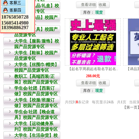
查看详细
收藏
教职工【礼品/礼盒】校
园产品货源专区
库存：
现货
18765850728
大学生【饰品】校园产
15605414980
品货源专区
18396886297
大学生【文具】校园产
品货源专区
大学生【服装/服饰】校
园产品货源专区
大学生【鞋袜】校园产
品货源专区
大学生【丝围巾/帽类】
【起名字周易起名取名字起名..
【译品
校园产品货源专区
288.00元
教职工【高端西装/正
装】校园产品货源专区
查看详细
收藏
学生会/社团【西装订
库存：
现货
做】校园产品货源专区
大学生【校服/班服订
共找到
8
条记录 每页显示
24
条 共
1
页 当前
做】校园产品货源专区
【第一页
学生会/社团【晚会道
具】校园产品货源专区
大学生【运动健身系
列】校园产品货源专区
大学生【生活杂货】校