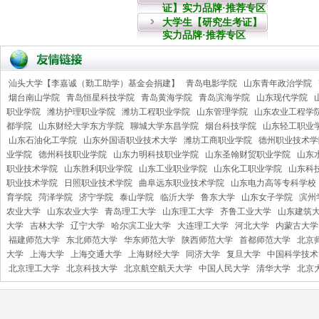
证】实力品牌·推荐专区
大学生【研究生考证】
实力品牌·推荐专区
汕头大学【李嘉诚（勤工助学）基金会捐建】
青岛电影学院
山东青年政治学院
烟台南山学院
青岛恒星科技学院
青岛黄海学院
青岛滨海学院
山东现代学院
职业学院
潍坊护理职业学院
潍坊工程职业学院
山东管理学院
山东农业工程学
都学院
山东财经大学东方学院
聊城大学东昌学院
烟台科技学院
山东轻工职业
山东石油化工学院
山东外国语职业技术大学
潍坊工商职业学院
德州职业技术学
业学院
德州科技职业学院
山东力明科技职业学院
山东圣翰财贸职业学院
山东
职业技术学院
山东胜利职业学院
山东工业职业学院
山东化工职业学院
山东科
职业技术学院
日照职业技术学院
曲阜远东职业技术学院
山东电力高等专科学校
育学院
菏泽学院
济宁学院
泰山学院
临沂大学
鲁东大学
山东女子学院
滨州
农业大学
山东农业大学
青岛理工大学
山东理工大学
齐鲁工业大学
山东建筑
大学
吉林大学
辽宁大学
哈尔滨工业大学
大连理工大学
河北大学
内蒙古大学
福建师范大学
东北师范大学
华东师范大学
陕西师范大学
首都师范大学
北京
大学
上海大学
上海交通大学
上海财经大学
同济大学
复旦大学
中国科学技术
北京理工大学
北京科技大学
北京航空航天大学
中国人民大学
清华大学
北京