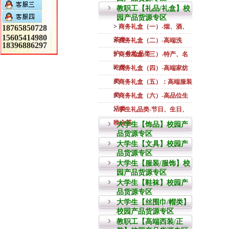
教职工【礼品/礼盒】校
园产品货源专区
>
商务礼盒（一）-烟、酒、
18765850728
15605414980
茶类
>
商务礼盒（二）-高端洗
18396886297
护、化妆品类
>
商务礼盒（三）-特产、名
吃类
>
商务礼盒（四）-高端家纺
类
>
商务礼盒（五）：高端服装
类
>
商务礼盒（六）-高品位生
活类
>
学生礼品类-节日、生日、
晚会等
大学生【饰品】校园产
品货源专区
大学生【文具】校园产
品货源专区
大学生【服装/服饰】校
园产品货源专区
大学生【鞋袜】校园产
品货源专区
大学生【丝围巾/帽类】
校园产品货源专区
教职工【高端西装/正