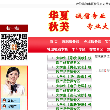
欢迎访问华夏秋美官方网站
首 页
兼职服务部
创业服务部
实
社团赞助专栏
学车专区
交友专区
旅
您现在的位
大学生【彩妆/美妆】校
园产品货源专区
大学生【男包/女包】校
共找到
0
条
园产品货源专区
大学生【卫生纸/巾】校
园产品货源专区
大学生【电子/数码】校
园产品货源专区
大学生【洗化/洗护】校
园产品货源专区
大学生【嫩肤/护肤】校
园产品货源专区