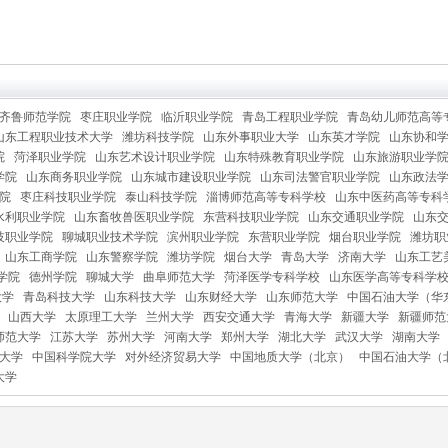
齐鲁师范学院
枣庄职业学院
临沂职业学院
青岛工程职业学院
青岛幼儿师范高等
山东工程职业技术大学
潍坊科技学院
山东外事职业大学
山东英才学院
山东协和
院
菏泽职业学院
山东艺术设计职业学院
山东特殊教育职业学院
山东旅游职业学
学院
山东商务职业学院
山东城市建设职业学院
山东司法警官职业学院
山东政法
院
枣庄科技职业学院
泰山科技学院
淄博师范高等专科学校
山东中医药高等专科
水利职业学院
山东畜牧兽医职业学院
东营科技职业学院
山东交通职业学院
山东
技职业学院
聊城职业技术学院
滨州职业学院
东营职业学院
烟台职业学院
潍坊职
山东工商学院
山东警察学院
潍坊学院
烟台大学
青岛大学
济南大学
山东工艺
学院
德州学院
聊城大学
曲阜师范大学
菏泽医学专科学校
山东医学高等专科学
大学
青岛科技大学
山东科技大学
山东财经大学
山东师范大学
中国石油大学（华
山西大学
太原理工大学
兰州大学
西安交通大学
青海大学
新疆大学
新疆师范
师范大学
江苏大学
苏州大学
河南大学
郑州大学
湖北大学
武汉大学
湖南大学
大学
中国科学院大学
对外经济贸易大学
中国地质大学（北京）
中国石油大学（
大学