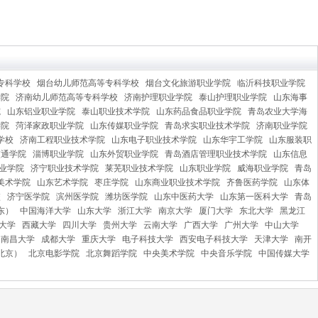
专科学校
烟台幼儿师范高等专科学校
烟台文化旅游职业学院
临沂科技职业学院
学院
济南幼儿师范高等专科学校
济南护理职业学院
泰山护理职业学院
山东海事
院
山东铝业职业学院
泰山职业技术学院
山东药品食品职业学院
青岛农业大学海
学院
菏泽家政职业学院
山东传媒职业学院
青岛求实职业技术学院
济南职业学院
学校
济南工程职业技术学院
山东电子职业技术学院
山东华宇工学院
山东服装职
交通学院
淄博职业学院
山东外贸职业学院
青岛酒店管理职业技术学院
山东信息
业学院
济宁职业技术学院
莱芜职业技术学院
山东职业学院
威海职业学院
青岛
美术学院
山东艺术学院
枣庄学院
山东商业职业技术学院
齐鲁医药学院
山东体
校
济宁医学院
滨州医学院
潍坊医学院
山东中医药大学
山东第一医科大学
青岛
东）
中国海洋大学
山东大学
浙江大学
南京大学
厦门大学
东北大学
黑龙江
大学
西藏大学
四川大学
贵州大学
云南大学
广西大学
广州大学
中山大学
南昌大学
成都大学
重庆大学
电子科技大学
西安电子科技大学
天津大学
南开
北京）
北京电影学院
北京舞蹈学院
中央美术学院
中央音乐学院
中国传媒大学