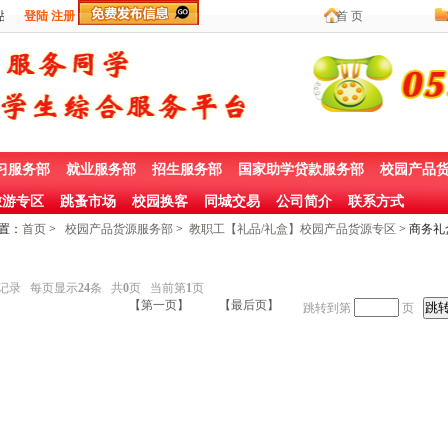
登陆
注册
首 页
习服务部
就业服务部
招生服务部
国家助学贷款服务部
校园产品
游专区
跳蚤市场
校园换客
同城交易
公司简介
联系方式
置：
首页
>
校园产品货源服务部
>
教职工【礼品/礼盒】校园产品货源专区
> 商务
记录 每页显示
24
条 共
0
页 当前第
1
页
【第一页】
【最后页】
跳转到第
页